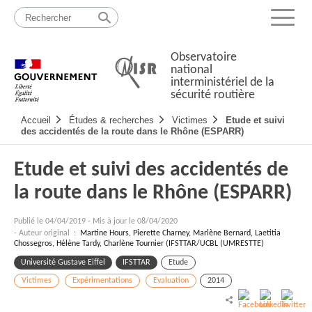
Passer
Plan
au
du
Menu
contenu
site
Observatoire
national
interministériel de la
sécurité routière
Navigation
Accueil
Études & recherches
Victimes
Etude et suivi
principale
des accidentés de la route dans le Rhône (ESPARR)
Etude et suivi des accidentés de
la route dans le Rhône (ESPARR)
Publié le
04/04/2019
-
Mis à jour le 08/04/2020
- Auteur original :
Martine Hours, Pierette Charney, Marlène Bernard, Laetitia
Chossegros, Hélène Tardy, Charlène Tournier (IFSTTAR/UCBL (UMRESTTE)
Université Gustave Eiffel
IFSTTAR
Etude
Victimes
Expérimentations
Evaluation
2014