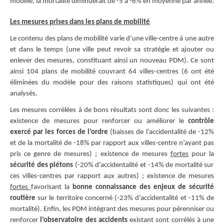
modèle, la mortalité diminuerait de -5 à -6% en moyenne par année.
Les mesures prises dans les plans de mobilité
Le contenu des plans de mobilité varie d’une ville-centre à une autre
et dans le temps (une ville peut revoir sa stratégie et ajouter ou
enlever des mesures, constituant ainsi un nouveau PDM). Ce sont
ainsi 104 plans de mobilité couvrant 64 villes-centres (6 ont été
éliminées du modèle pour des raisons statistiques) qui ont été
analysés.
Les mesures corrélées à de bons résultats sont donc les suivantes :
existence de mesures pour renforcer ou améliorer le
contrôle
exercé par les forces de l’ordre
(baisses de l’accidentalité de -12%
et de la mortalité de -18% par rapport aux villes-centre n’ayant pas
pris ce genre de mesures) ; existence de mesures
fortes
pour la
sécurité des piétons
(-20% d’accidentalité et -14% de mortalité sur
ces villes-centres par rapport aux autres) ; existence de mesures
fortes
favorisant la
bonne connaissance des enjeux de sécurité
routière
sur le territoire concerné (-23% d’accidentalité et -11% de
mortalité). Enfin, les PDM intégrant des mesures pour pérenniser ou
renforcer
l’observatoire des accidents
existant sont corrélés à une