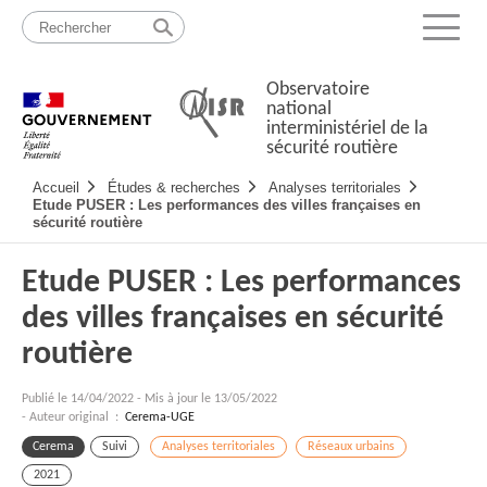
Passer
Plan
au
du
Menu
contenu
site
Observatoire
national
interministériel de la
sécurité routière
Navigation
Accueil
Études & recherches
Analyses territoriales
principale
Etude PUSER : Les performances des villes françaises en
sécurité routière
Etude PUSER : Les performances
des villes françaises en sécurité
routière
Publié le
14/04/2022
-
Mis à jour le 13/05/2022
- Auteur original :
Cerema-UGE
Cerema
Suivi
Analyses territoriales
Réseaux urbains
2021