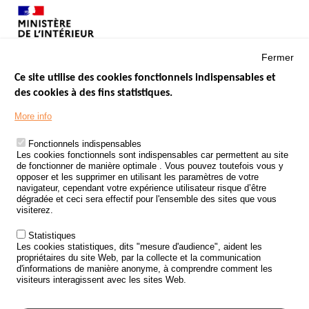
Fermer
Ce site utilise des cookies fonctionnels indispensables et
des cookies à des fins statistiques.
Menu
LES SITES PUBLICS
More info
Footer
ÉTAT DE L’INSÉCURITÉ ROUTIÈRE
Fonctionnels indispensables
Les cookies fonctionnels sont indispensables car permettent au site
TRAITEMENT DES DONNÉES PERSONNELLES DES ACCIDENTS DE
de fonctionner de manière optimale . Vous pouvez toutefois vous y
LA ROUTE
opposer et les supprimer en utilisant les paramètres de votre
navigateur, cependant votre expérience utilisateur risque d’être
ETUDES ET RECHERCHES
dégradée et ceci sera effectif pour l'ensemble des sites que vous
visiterez.
APPEL À PROJETS
Statistiques
POLITIQUE DE SÉCURITÉ ROUTIÈRE
Les cookies statistiques, dits "mesure d'audience", aident les
propriétaires du site Web, par la collecte et la communication
d'informations de manière anonyme, à comprendre comment les
Outils
AGENDA
visiteurs interagissent avec les sites Web.
FAQ