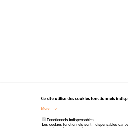
Ce site utilise des cookies fonctionnels indisp
Menu
LES SITES PUBL
Footer
More info
www.data.gouv.fr
www.gouvernement
Fonctionnels indispensables
www.legifrance.go
Les cookies fonctionnels sont indispensables car pe