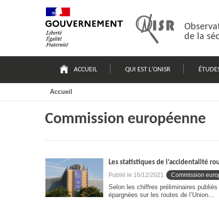
Passer
Plan
au
du
contenu
site
Observat
de la sé
Navigation
principale
ACCUEIL
QUI EST L'ONISR
ÉTUDE
Accueil
Commission européenne
Les statistiques de l’accidentalité 
Publié le
16/12/2021
Commission eur
Selon les chiffres préliminaires publié
épargnées sur les routes de l’Union...