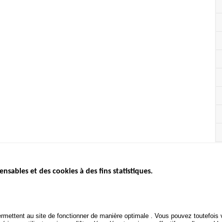
ensables et des cookies à des fins statistiques.
ICS
ÉTAT DE L’INSÉCURITÉ
ETUDES ET
ROUTIÈRE
APPEL À P
Baromètre mensuel
.gouv.fr
Bilan annuel sécurité routière
POLITIQUE 
uv.fr
rmettent au site de fonctionner de manière optimale . Vous pouvez toutefois v
ROUTIÈRE
Bilan annuel des infractions