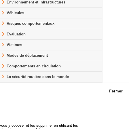
Environnement et infrastructures
Véhicules
Risques comportementaux
Evaluation
Victimes
Modes de déplacement
Comportements en circulation
La sécurité routière dans le monde
Fermer
Outils
 RECHERCHES
AGENDA
FAQ
ROJETS
GLOSSAIRE
DE SÉCURITÉ
ous y opposer et les supprimer en utilisant les
Cookie settings