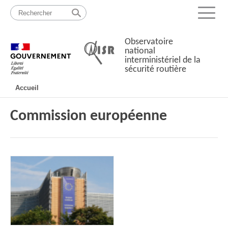
Passer
Plan
au
du
Menu
contenu
site
Observatoire
national
interministériel de la
sécurité routière
Navigation
Accueil
principale
Commission européenne