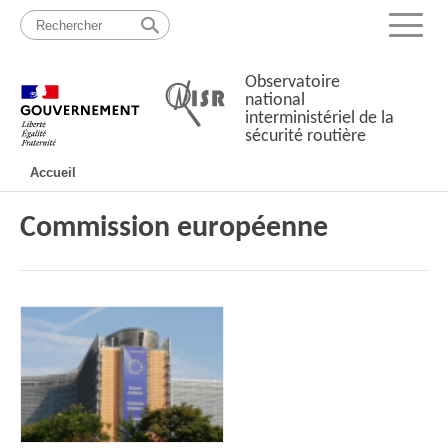
Passer
Plan
au
du
Menu
contenu
site
Observatoire
national
interministériel de la
sécurité routière
Navigation
Accueil
principale
Commission européenne