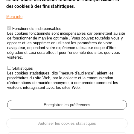
Ce site utilise des cookies fonctionnels indispensables et
des cookies à des fins statistiques.
Menu
LES SITES PUBLICS
More info
Footer
ÉTAT DE L’INSÉCURITÉ ROUTIÈRE
Fonctionnels indispensables
Les cookies fonctionnels sont indispensables car permettent au site
TRAITEMENT DES DONNÉES PERSONNELLES DES ACCIDENTS DE
de fonctionner de manière optimale . Vous pouvez toutefois vous y
LA ROUTE
opposer et les supprimer en utilisant les paramètres de votre
navigateur, cependant votre expérience utilisateur risque d’être
ETUDES ET RECHERCHES
dégradée et ceci sera effectif pour l'ensemble des sites que vous
visiterez.
APPEL À PROJETS
Statistiques
POLITIQUE DE SÉCURITÉ ROUTIÈRE
Les cookies statistiques, dits "mesure d'audience", aident les
propriétaires du site Web, par la collecte et la communication
d'informations de manière anonyme, à comprendre comment les
Outils
AGENDA
visiteurs interagissent avec les sites Web.
FAQ
GLOSSAIRE
Enregistrer les préférences
Cookie settings
Autoriser les cookies statistiques
Menu
Plan du site
Protection des données personnelles et Cookies
Pied
Gérer les cookies
Accessibilité
Mentions légales