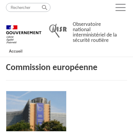
Passer
Plan
au
du
Menu
contenu
site
Observatoire
national
interministériel de la
sécurité routière
Navigation
Accueil
principale
Commission européenne