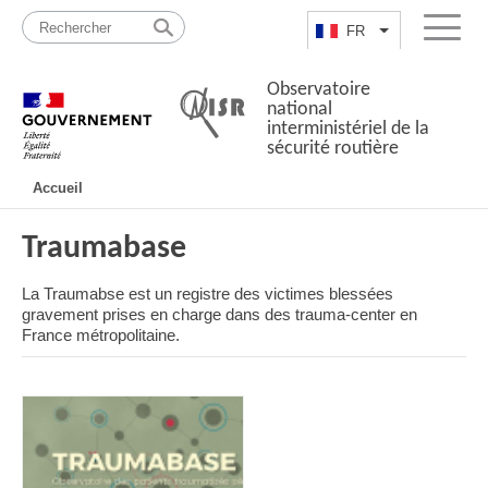
Passer
Plan
au
du
FR
Lister les actio
Menu
contenu
site
Observatoire
national
interministériel de la
sécurité routière
Navigation
Accueil
principale
Traumabase
La Traumabse est un registre des victimes blessées
gravement prises en charge dans des trauma-center en
France métropolitaine.