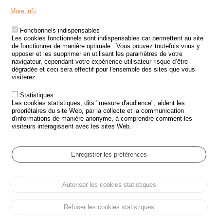
Menu
LES SITES PUBLICS
More info
Footer
ÉTAT DE L’INSÉCURITÉ ROUTIÈRE
Fonctionnels indispensables
Les cookies fonctionnels sont indispensables car permettent au site
TRAITEMENT DES DONNÉES PERSONNELLES DES ACCIDENTS DE
de fonctionner de manière optimale . Vous pouvez toutefois vous y
LA ROUTE
opposer et les supprimer en utilisant les paramètres de votre
navigateur, cependant votre expérience utilisateur risque d’être
ETUDES ET RECHERCHES
dégradée et ceci sera effectif pour l'ensemble des sites que vous
visiterez.
APPEL À PROJETS
Statistiques
POLITIQUE DE SÉCURITÉ ROUTIÈRE
Les cookies statistiques, dits "mesure d'audience", aident les
propriétaires du site Web, par la collecte et la communication
d'informations de manière anonyme, à comprendre comment les
Outils
AGENDA
visiteurs interagissent avec les sites Web.
FAQ
GLOSSAIRE
Enregistrer les préférences
Cookie settings
Autoriser les cookies statistiques
Menu
Plan du site
Protection des données personnelles et Cookies
Pied
Gérer les cookies
Accessibilité
Mentions légales
de
Refuser les cookies statistiques
page
Tous droits réservés © ONISR 2026