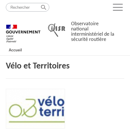
Passer
Plan
au
du
Menu
contenu
site
Observatoire
national
interministériel de la
sécurité routière
Navigation
Accueil
principale
Vélo et Territoires