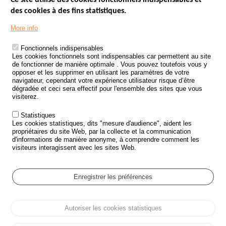
Ce site utilise des cookies fonctionnels indispensables et
des cookies à des fins statistiques.
Menu
LES SITES PUBLICS
More info
Footer
ÉTAT DE L’INSÉCURITÉ ROUTIÈRE
Fonctionnels indispensables
Les cookies fonctionnels sont indispensables car permettent au site
TRAITEMENT DES DONNÉES PERSONNELLES DES ACCIDENTS DE
de fonctionner de manière optimale . Vous pouvez toutefois vous y
LA ROUTE
opposer et les supprimer en utilisant les paramètres de votre
navigateur, cependant votre expérience utilisateur risque d’être
ETUDES ET RECHERCHES
dégradée et ceci sera effectif pour l'ensemble des sites que vous
visiterez.
APPEL À PROJETS
Statistiques
POLITIQUE DE SÉCURITÉ ROUTIÈRE
Les cookies statistiques, dits "mesure d'audience", aident les
propriétaires du site Web, par la collecte et la communication
d'informations de manière anonyme, à comprendre comment les
Outils
AGENDA
visiteurs interagissent avec les sites Web.
FAQ
GLOSSAIRE
Enregistrer les préférences
Cookie settings
Autoriser les cookies statistiques
Menu
Plan du site
Protection des données personnelles et Cookies
Pied
Gérer les cookies
Accessibilité
Mentions légales