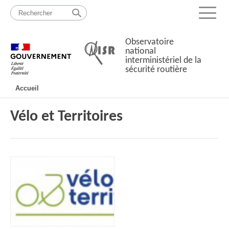
Passer
Plan
au
du
Menu
contenu
site
Observatoire
national
interministériel de la
sécurité routière
Navigation
Accueil
principale
Vélo et Territoires