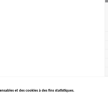
ensables et des cookies à des fins statistiques.
ICS
ÉTAT DE L’INSÉCURITÉ
ETUDES ET
ROUTIÈRE
APPEL À P
Baromètre mensuel
.gouv.fr