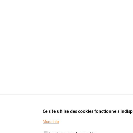
Ce site utilise des cookies fonctionnels indisp
Menu
LES SITES PUBL
Footer
More info
www.data.gouv.fr
www.gouvernement