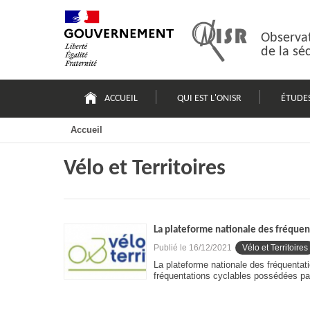
Passer
Plan
au
du
contenu
site
Observat
de la sé
Navigation
principale
ACCUEIL
QUI EST L'ONISR
ÉTUDE
Accueil
Vélo et Territoires
La plateforme nationale des fréquent
Publié le
16/12/2021
Vélo et Territoires
La plateforme nationale des fréquentat
fréquentations cyclables possédées par