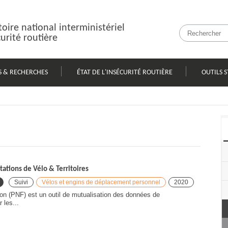
oire national interministériel
curité routière
S & RECHERCHES
ÉTAT DE L'INSÉCURITÉ ROUTIÈRE
OUTILS S
ations de Vélo & Territoires
Suivi
Vélos et engins de déplacement personnel
2020
ion (PNF) est un outil de mutualisation des données de
 les...