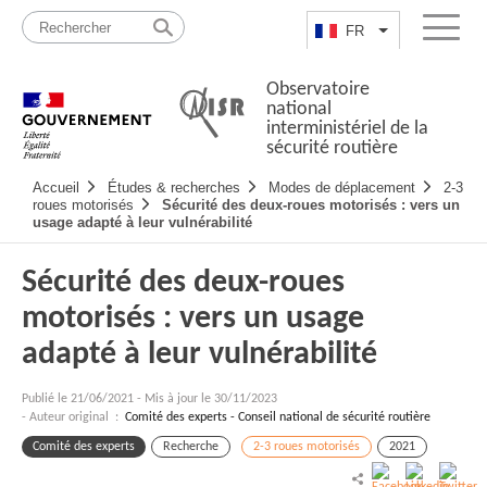
Passer
Plan
au
du
FR
Lister les actio
Menu
contenu
site
Observatoire
national
interministériel de la
sécurité routière
Navigation
Accueil
Études & recherches
Modes de déplacement
2-3
principale
roues motorisés
Sécurité des deux-roues motorisés : vers un
usage adapté à leur vulnérabilité
Sécurité des deux-roues
motorisés : vers un usage
adapté à leur vulnérabilité
Publié le
21/06/2021
-
Mis à jour le 30/11/2023
- Auteur original :
Comité des experts - Conseil national de sécurité routière
Comité des experts
Recherche
2-3 roues motorisés
2021