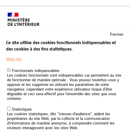
Fermer
Ce site utilise des cookies fonctionnels indispensables et
des cookies à des fins statistiques.
Menu
LES SITES PUBLICS
More info
Footer
ÉTAT DE L’INSÉCURITÉ ROUTIÈRE
Fonctionnels indispensables
Les cookies fonctionnels sont indispensables car permettent au site
TRAITEMENT DES DONNÉES PERSONNELLES DES ACCIDENTS DE
de fonctionner de manière optimale . Vous pouvez toutefois vous y
LA ROUTE
opposer et les supprimer en utilisant les paramètres de votre
navigateur, cependant votre expérience utilisateur risque d’être
ETUDES ET RECHERCHES
dégradée et ceci sera effectif pour l'ensemble des sites que vous
visiterez.
APPEL À PROJETS
Statistiques
POLITIQUE DE SÉCURITÉ ROUTIÈRE
Les cookies statistiques, dits "mesure d'audience", aident les
propriétaires du site Web, par la collecte et la communication
d'informations de manière anonyme, à comprendre comment les
Outils
AGENDA
visiteurs interagissent avec les sites Web.