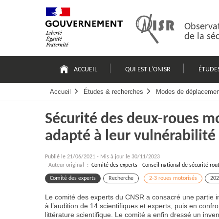
Passer
Plan
au
du
contenu
site
Observat
de la sé
Navigation
principale
ACCUEIL
QUI EST L'ONISR
ÉTUDE
Accueil
Études & recherches
Modes de déplacemen
Sécurité des deux-roues mo
adapté à leur vulnérabilité
Publié le
21/06/2021
-
Mis à jour le 30/11/2023
- Auteur original :
Comité des experts - Conseil national de sécurité rou
Comité des experts
Recherche
2-3 roues motorisés
202
Le comité des experts du CNSR a consacré une partie i
à l’audition de 14 scientifiques et experts, puis en confr
littérature scientifique. Le comité a enfin dressé un inv