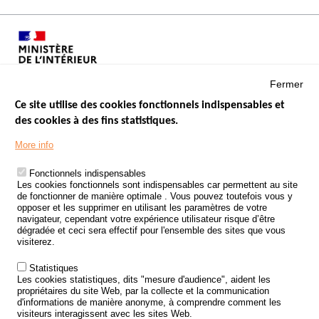
Fermer
Ce site utilise des cookies fonctionnels indispensables et
des cookies à des fins statistiques.
Menu
LES SITES PUBLICS
More info
Footer
ÉTAT DE L’INSÉCURITÉ ROUTIÈRE
Fonctionnels indispensables
Les cookies fonctionnels sont indispensables car permettent au site
TRAITEMENT DES DONNÉES PERSONNELLES DES ACCIDENTS DE
de fonctionner de manière optimale . Vous pouvez toutefois vous y
LA ROUTE
opposer et les supprimer en utilisant les paramètres de votre
navigateur, cependant votre expérience utilisateur risque d’être
ETUDES ET RECHERCHES
dégradée et ceci sera effectif pour l'ensemble des sites que vous
visiterez.
APPEL À PROJETS
Statistiques
POLITIQUE DE SÉCURITÉ ROUTIÈRE
Les cookies statistiques, dits "mesure d'audience", aident les
propriétaires du site Web, par la collecte et la communication
d'informations de manière anonyme, à comprendre comment les
Outils
AGENDA
visiteurs interagissent avec les sites Web.