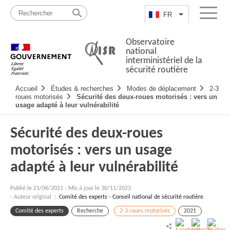
Passer
Plan
au
du
FR
Lister les actio
Menu
contenu
site
Observatoire
national
interministériel de la
sécurité routière
Navigation
Accueil
Études & recherches
Modes de déplacement
2-3
principale
roues motorisés
Sécurité des deux-roues motorisés : vers un
usage adapté à leur vulnérabilité
Sécurité des deux-roues
motorisés : vers un usage
adapté à leur vulnérabilité
Publié le
21/06/2021
-
Mis à jour le 30/11/2023
- Auteur original :
Comité des experts - Conseil national de sécurité routière
Comité des experts
Recherche
2-3 roues motorisés
2021