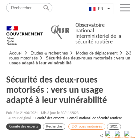
Passer
Plan
au
du
FR
Lister les actio
Menu
contenu
site
Observatoire
national
interministériel de la
sécurité routière
Navigation
Accueil
Études & recherches
Modes de déplacement
2-3
principale
roues motorisés
Sécurité des deux-roues motorisés : vers un
usage adapté à leur vulnérabilité
Sécurité des deux-roues
motorisés : vers un usage
adapté à leur vulnérabilité
Publié le
21/06/2021
-
Mis à jour le 30/11/2023
- Auteur original :
Comité des experts - Conseil national de sécurité routière
Comité des experts
Recherche
2-3 roues motorisés
2021