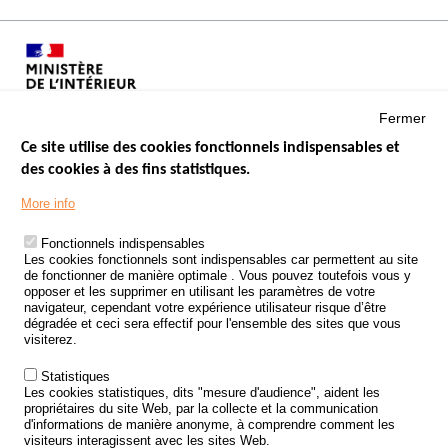
Fermer
Ce site utilise des cookies fonctionnels indispensables et
des cookies à des fins statistiques.
Menu
LES SITES PUBLICS
More info
Footer
ÉTAT DE L’INSÉCURITÉ ROUTIÈRE
Fonctionnels indispensables
Les cookies fonctionnels sont indispensables car permettent au site
TRAITEMENT DES DONNÉES PERSONNELLES DES ACCIDENTS DE
de fonctionner de manière optimale . Vous pouvez toutefois vous y
LA ROUTE
opposer et les supprimer en utilisant les paramètres de votre
navigateur, cependant votre expérience utilisateur risque d’être
ETUDES ET RECHERCHES
dégradée et ceci sera effectif pour l'ensemble des sites que vous
visiterez.
APPEL À PROJETS
Statistiques
POLITIQUE DE SÉCURITÉ ROUTIÈRE
Les cookies statistiques, dits "mesure d'audience", aident les
propriétaires du site Web, par la collecte et la communication
d'informations de manière anonyme, à comprendre comment les
Outils
AGENDA
visiteurs interagissent avec les sites Web.