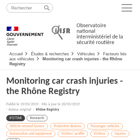
Passer
Plan
au
du
Menu
contenu
site
Observatoire
national
interministériel de la
sécurité routière
Navigation
Accueil
Études & recherches
Véhicules
Facteurs liés
principale
aux véhicules
Monitoring car crash injuries - the Rhône
Registry
Monitoring car crash injuries -
the Rhône Registry
Publié le
19/05/2019
-
Mis à jour le 20/05/2019
- Auteur original :
Rhône Registry
IFSTTAR
Research
Vehicle-related factors
Protective devices
Passenger vehicles
Automation and equipment
Victims' profile
Victims
Injuries