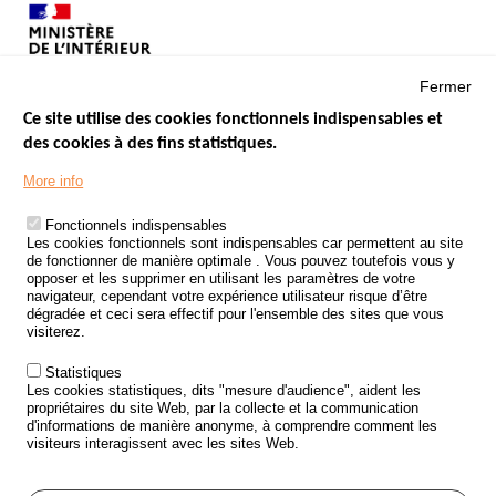
Fermer
Ce site utilise des cookies fonctionnels indispensables et
des cookies à des fins statistiques.
Menu
LES SITES PUBLICS
More info
Footer
ÉTAT DE L’INSÉCURITÉ ROUTIÈRE
Fonctionnels indispensables
Les cookies fonctionnels sont indispensables car permettent au site
TRAITEMENT DES DONNÉES PERSONNELLES DES ACCIDENTS DE
de fonctionner de manière optimale . Vous pouvez toutefois vous y
LA ROUTE
opposer et les supprimer en utilisant les paramètres de votre
navigateur, cependant votre expérience utilisateur risque d’être
ETUDES ET RECHERCHES
dégradée et ceci sera effectif pour l'ensemble des sites que vous
visiterez.
APPEL À PROJETS
Statistiques
POLITIQUE DE SÉCURITÉ ROUTIÈRE
Les cookies statistiques, dits "mesure d'audience", aident les
propriétaires du site Web, par la collecte et la communication
d'informations de manière anonyme, à comprendre comment les
Outils
AGENDA
visiteurs interagissent avec les sites Web.
FAQ
GLOSSAIRE