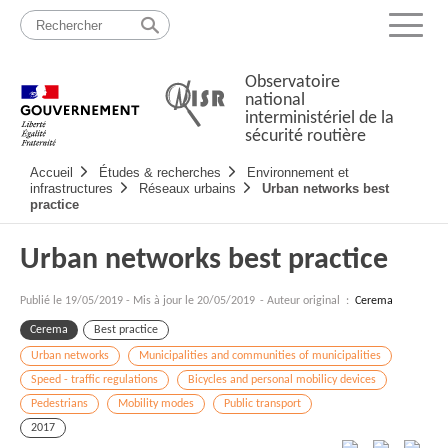
Passer
Plan
au
du
Menu
contenu
site
Observatoire
national
interministériel de la
sécurité routière
Navigation
Accueil
Études & recherches
Environnement et
principale
infrastructures
Réseaux urbains
Urban networks best
practice
Urban networks best practice
Publié le
19/05/2019
-
Mis à jour le 20/05/2019
- Auteur original :
Cerema
Cerema
Best practice
Urban networks
Municipalities and communities of municipalities
Speed - traffic regulations
Bicycles and personal mobilicy devices
Pedestrians
Mobility modes
Public transport
2017