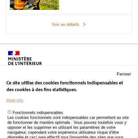
Voir en détails
Fermer
Ce site utilise des cookies fonctionnels indispensables et
des cookies à des fins statistiques.
Menu
LES SITES PUBLICS
More info
Footer
ÉTAT DE L’INSÉCURITÉ ROUTIÈRE
Fonctionnels indispensables
Les cookies fonctionnels sont indispensables car permettent au site
TRAITEMENT DES DONNÉES PERSONNELLES DES ACCIDENTS DE
de fonctionner de manière optimale . Vous pouvez toutefois vous y
LA ROUTE
opposer et les supprimer en utilisant les paramètres de votre
navigateur, cependant votre expérience utilisateur risque d’être
ETUDES ET RECHERCHES
dégradée et ceci sera effectif pour l'ensemble des sites que vous