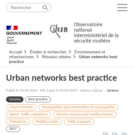
Passer
Plan
au
du
Menu
contenu
site
Observatoire
national
interministériel de la
sécurité routière
Navigation
Accueil
Études & recherches
Environnement et
principale
infrastructures
Réseaux urbains
Urban networks best
practice
Urban networks best practice
Publié le
19/05/2019
-
Mis à jour le 20/05/2019
- Auteur original :
Cerema
Cerema
Best practice
Urban networks
Municipalities and communities of municipalities
Speed - traffic regulations
Bicycles and personal mobilicy devices
Pedestrians
Mobility modes
Public transport
2017