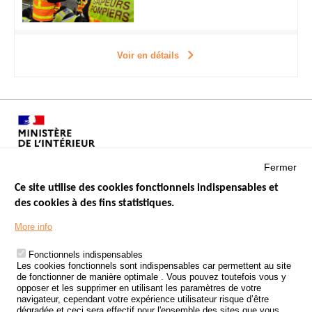
Voir en détails
Fermer
Ce site utilise des cookies fonctionnels indispensables et
des cookies à des fins statistiques.
Menu
LES SITES PUBLICS
More info
Footer
ÉTAT DE L’INSÉCURITÉ ROUTIÈRE
Fonctionnels indispensables
Les cookies fonctionnels sont indispensables car permettent au site
TRAITEMENT DES DONNÉES PERSONNELLES DES ACCIDENTS DE
de fonctionner de manière optimale . Vous pouvez toutefois vous y
LA ROUTE
opposer et les supprimer en utilisant les paramètres de votre
navigateur, cependant votre expérience utilisateur risque d’être
ETUDES ET RECHERCHES
dégradée et ceci sera effectif pour l'ensemble des sites que vous