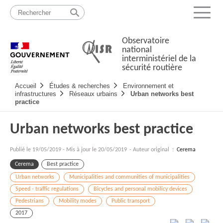
Passer
Plan
au
du
Menu
contenu
site
Observatoire
national
interministériel de la
sécurité routière
Navigation
Accueil
Études & recherches
Environnement et
principale
infrastructures
Réseaux urbains
Urban networks best
practice
Urban networks best practice
Publié le
19/05/2019
-
Mis à jour le 20/05/2019
- Auteur original :
Cerema
Cerema
Best practice
Urban networks
Municipalities and communities of municipalities
Speed - traffic regulations
Bicycles and personal mobilicy devices
Pedestrians
Mobility modes
Public transport
2017