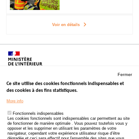
Voir en détails
Fermer
Ce site utilise des cookies fonctionnels indispensables et
des cookies à des fins statistiques.
Menu
LES SITES PUBLICS
More info
Footer
ÉTAT DE L’INSÉCURITÉ ROUTIÈRE
Fonctionnels indispensables
Les cookies fonctionnels sont indispensables car permettent au site
TRAITEMENT DES DONNÉES PERSONNELLES DES ACCIDENTS DE
de fonctionner de manière optimale . Vous pouvez toutefois vous y
LA ROUTE
opposer et les supprimer en utilisant les paramètres de votre
navigateur, cependant votre expérience utilisateur risque d’être
ETUDES ET RECHERCHES
dégradée et ceci sera effectif pour l'ensemble des sites que vous