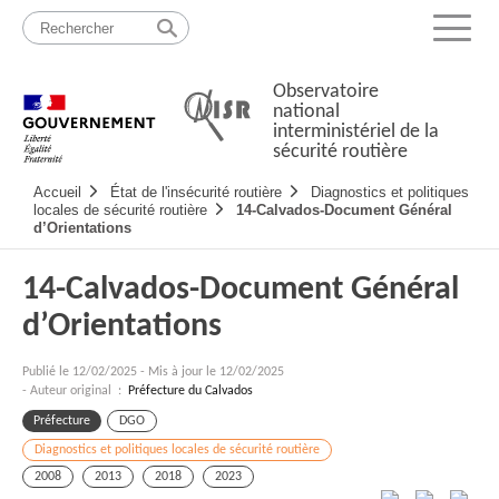
Passer
Plan
au
du
Menu
contenu
site
Observatoire
national
interministériel de la
sécurité routière
Navigation
Accueil
État de l'insécurité routière
Diagnostics et politiques
principale
locales de sécurité routière
14-Calvados-Document Général
d’Orientations
14-Calvados-Document Général
d’Orientations
Publié le
12/02/2025
-
Mis à jour le 12/02/2025
- Auteur original :
Préfecture du Calvados
Préfecture
DGO
Diagnostics et politiques locales de sécurité routière
2008
2013
2018
2023