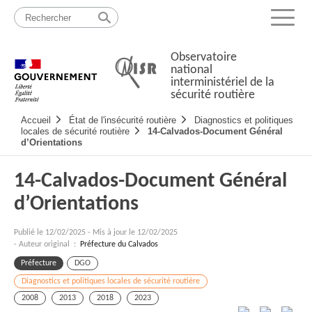
Passer
Plan
au
du
Menu
contenu
site
Observatoire
national
interministériel de la
sécurité routière
Navigation
Accueil
État de l'insécurité routière
Diagnostics et politiques
principale
locales de sécurité routière
14-Calvados-Document Général
d’Orientations
14-Calvados-Document Général
d’Orientations
Publié le
12/02/2025
-
Mis à jour le 12/02/2025
- Auteur original :
Préfecture du Calvados
Préfecture
DGO
Diagnostics et politiques locales de sécurité routière
2008
2013
2018
2023