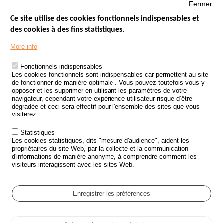
Fermer
Ce site utilise des cookies fonctionnels indispensables et
des cookies à des fins statistiques.
Menu
LES SITES PUBLICS
More info
Footer
ÉTAT DE L’INSÉCURITÉ ROUTIÈRE
Fonctionnels indispensables
Les cookies fonctionnels sont indispensables car permettent au site
TRAITEMENT DES DONNÉES PERSONNELLES DES ACCIDENTS DE
de fonctionner de manière optimale . Vous pouvez toutefois vous y
LA ROUTE
opposer et les supprimer en utilisant les paramètres de votre
navigateur, cependant votre expérience utilisateur risque d’être
ETUDES ET RECHERCHES
dégradée et ceci sera effectif pour l'ensemble des sites que vous
visiterez.
APPEL À PROJETS
Statistiques
POLITIQUE DE SÉCURITÉ ROUTIÈRE
Les cookies statistiques, dits "mesure d'audience", aident les
propriétaires du site Web, par la collecte et la communication
d'informations de manière anonyme, à comprendre comment les
Outils
AGENDA
visiteurs interagissent avec les sites Web.
FAQ
GLOSSAIRE
Enregistrer les préférences
Cookie settings