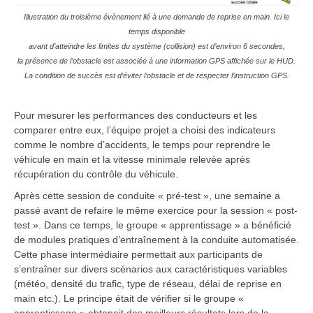
Illustration du troisième évènement lié à une demande de reprise en main. Ici le
temps disponible
avant d’atteindre les limites du système (collision)
est d’environ 6 secondes,
la présence de l’obstacle est associée à une information GPS affichée sur le HUD.
La condition de succès est d’éviter l’obstacle et de respecter l’instruction GPS.
Pour mesurer les performances des conducteurs et les
comparer entre eux, l’équipe projet a choisi des indicateurs
comme le nombre d’accidents, le temps pour reprendre le
véhicule en main et la vitesse minimale relevée après
récupération du contrôle du véhicule.
Après cette session de conduite « pré-test », une semaine a
passé avant de refaire le même exercice pour la session « post-
test ». Dans ce temps, le groupe « apprentissage » a bénéficié
de modules pratiques d’entraînement à la conduite automatisée.
Cette phase intermédiaire permettait aux participants de
s’entraîner sur divers scénarios aux caractéristiques variables
(météo, densité du trafic, type de réseau, délai de reprise en
main etc.). Le principe était de vérifier si le groupe «
apprentissage » obtenait des meilleurs résultats lors de la