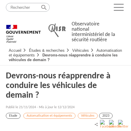
Passer
Plan
au
du
Menu
contenu
site
Observatoire
national
interministériel de la
sécurité routière
Navigation
Accueil
Études & recherches
Véhicules
Automatisation
principale
et équipements
Devrons-nous réapprendre à conduire les
véhicules de demain ?
Devrons-nous réapprendre à
conduire les véhicules de
demain ?
Publié le
21/11/2024
-
Mis à jour le 12/12/2024
Etude
Automatisation et équipements
Véhicules
2023