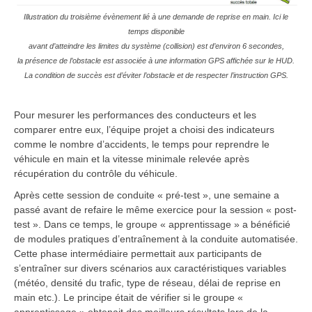
Illustration du troisième évènement lié à une demande de reprise en main. Ici le
temps disponible
avant d’atteindre les limites du système (collision)
est d’environ 6 secondes,
la présence de l’obstacle est associée à une information GPS affichée sur le HUD.
La condition de succès est d’éviter l’obstacle et de respecter l’instruction GPS.
Pour mesurer les performances des conducteurs et les
comparer entre eux, l’équipe projet a choisi des indicateurs
comme le nombre d’accidents, le temps pour reprendre le
véhicule en main et la vitesse minimale relevée après
récupération du contrôle du véhicule.
Après cette session de conduite « pré-test », une semaine a
passé avant de refaire le même exercice pour la session « post-
test ». Dans ce temps, le groupe « apprentissage » a bénéficié
de modules pratiques d’entraînement à la conduite automatisée.
Cette phase intermédiaire permettait aux participants de
s’entraîner sur divers scénarios aux caractéristiques variables
(météo, densité du trafic, type de réseau, délai de reprise en
main etc.). Le principe était de vérifier si le groupe «
apprentissage » obtenait des meilleurs résultats lors de la