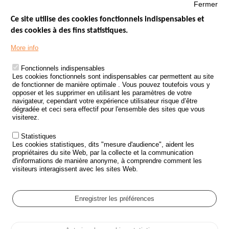
Fermer
Ce site utilise des cookies fonctionnels indispensables et
des cookies à des fins statistiques.
Menu
LES SITES PUBLICS
More info
Footer
ÉTAT DE L’INSÉCURITÉ ROUTIÈRE
Fonctionnels indispensables
Les cookies fonctionnels sont indispensables car permettent au site
TRAITEMENT DES DONNÉES PERSONNELLES DES ACCIDENTS DE
de fonctionner de manière optimale . Vous pouvez toutefois vous y
LA ROUTE
opposer et les supprimer en utilisant les paramètres de votre
navigateur, cependant votre expérience utilisateur risque d’être
ETUDES ET RECHERCHES
dégradée et ceci sera effectif pour l'ensemble des sites que vous
visiterez.
APPEL À PROJETS
Statistiques
POLITIQUE DE SÉCURITÉ ROUTIÈRE
Les cookies statistiques, dits "mesure d'audience", aident les
propriétaires du site Web, par la collecte et la communication
d'informations de manière anonyme, à comprendre comment les
Outils
AGENDA
visiteurs interagissent avec les sites Web.
FAQ
GLOSSAIRE
Enregistrer les préférences
Cookie settings