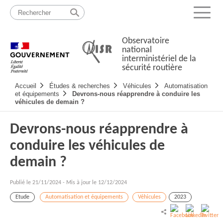
Passer
Plan
au
du
Menu
contenu
site
Observatoire
national
interministériel de la
sécurité routière
Navigation
Accueil
Études & recherches
Véhicules
Automatisation
principale
et équipements
Devrons-nous réapprendre à conduire les
véhicules de demain ?
Devrons-nous réapprendre à
conduire les véhicules de
demain ?
Publié le
21/11/2024
-
Mis à jour le 12/12/2024
Etude
Automatisation et équipements
Véhicules
2023