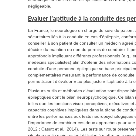
négligeable.
Evaluer l’aptitude à la conduite des p
En France, le neurologue en charge du suivi du patient a
sécuritaires liés à la conduite en cas d'épilepsie, confo
conseiller à son patient de consulter un médecin agréé 
décider du maintien ou non du permis de conduire. Il p
approfondie impliquant différents professionnels (e.g.,
médecins spécialistes) afin d'obtenir des informations com
conduite d’une personne épileptique se base principalem
complémentaires mesurant la performance de conduite et
permettraient d’évaluer « au plus juste » l’aptitude à la
Plusieurs outils et méthodes d'évaluation sont disponibl
épileptiques dont le bilan neuropsychologique. Ce bilan 
telles que les fonctions visuo-perceptives, exécutives et
capacités cognitives impliquées dans la tâche de condui
entre les performances aux tests neuropsychologiques et 
l'importance de combiner ces deux approches pour une év
2012 ; Casutt et al., 2014). Les tests sur route présent
situation réelle mais restent difficiles à mettre en œuvre 