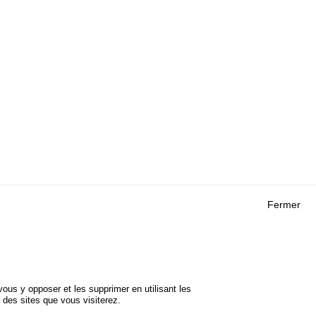
Fermer
Outils
 RECHERCHES
AGENDA
FAQ
ROJETS
GLOSSAIRE
DE SÉCURITÉ
ous y opposer et les supprimer en utilisant les
Cookie settings
 des sites que vous visiterez.