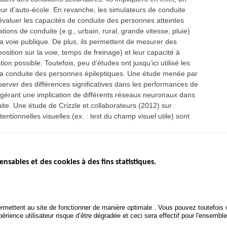
r d’auto-école. En revanche, les simulateurs de conduite
évaluer les capacités de conduite des personnes atteintes
ations de conduite (e.g., urbain, rural, grande vitesse, pluie)
a voie publique. De plus, ils permettent de mesurer des
osition sur la voie, temps de freinage) et leur capacité à
n possible. Toutefois, peu d’études ont jusqu’ici utilisé les
 à la conduite des personnes épileptiques. Une étude menée par
erver des différences significatives dans les performances de
uggérant une implication de différents réseaux neuronaux dans
uite. Une étude de Crizzle et collaborateurs (2012) sur
tionnelles visuelles (ex. : test du champ visuel utile) sont
.
ensables et des cookies à des fins statistiques.
ICS
ÉTAT DE L’INSÉCURITÉ
ETUDES ET
ROUTIÈRE
APPEL À P
Baromètre mensuel
.gouv.fr
Bilan annuel sécurité routière
POLITIQUE 
uv.fr
rmettent au site de fonctionner de manière optimale . Vous pouvez toutefois v
ROUTIÈRE
Bilan annuel des infractions
rience utilisateur risque d’être dégradée et ceci sera effectif pour l'ensemble
.fr