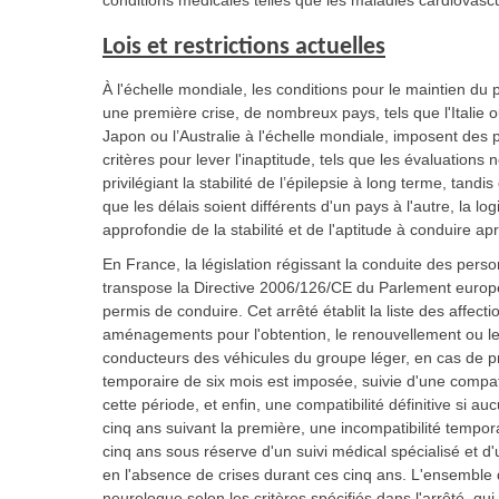
conditions médicales telles que les maladies cardiovascul
Lois et restrictions actuelles
À l'échelle mondiale, les conditions pour le maintien du
une première crise, de nombreux pays, tels que l'Italie 
Japon ou l’Australie à l'échelle mondiale, imposent des 
critères pour lever l'inaptitude, tels que les évaluations
privilégiant la stabilité de l’épilepsie à long terme, tand
que les délais soient différents d'un pays à l'autre, la 
approfondie de la stabilité et de l'aptitude à conduire a
En France, la législation régissant la conduite des pers
transpose la Directive 2006/126/CE du Parlement europ
permis de conduire. Cet arrêté établit la liste des affe
aménagements pour l'obtention, le renouvellement ou le 
conducteurs des véhicules du groupe léger, en cas de pr
temporaire de six mois est imposée, suivie d'une compat
cette période, et enfin, une compatibilité définitive si 
cinq ans suivant la première, une incompatibilité tempor
cinq ans sous réserve d'un suivi médical spécialisé et d'u
en l'absence de crises durant ces cinq ans. L'ensemble d
neurologue selon les critères spécifiés dans l'arrêté, qu