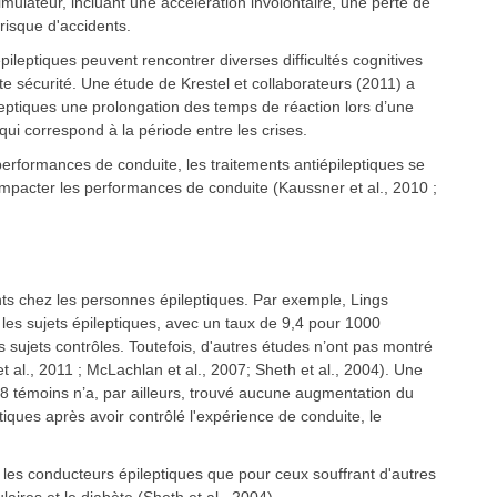
simulateur, incluant une accélération involontaire, une perte de
 risque d'accidents.
leptiques peuvent rencontrer diverses difficultés cognitives
te sécurité. Une étude de Krestel et collaborateurs (2011) a
ptiques une prolongation des temps de réaction lors d’une
 qui correspond à la période entre les crises.
s performances de conduite, les traitements antiépileptiques se
impacter les performances de conduite (Kaussner et al., 2010 ;
nts chez les personnes épileptiques. Par exemple, Lings
les sujets épileptiques, avec un taux de 9,4 pour 1000
sujets contrôles. Toutefois, d'autres études n’ont pas montré
t al., 2011 ; McLachlan et al., 2007; Sheth et al., 2004). Une
8 témoins n’a, par ailleurs, trouvé aucune augmentation du
tiques après avoir contrôlé l'expérience de conduite, le
r les conducteurs épileptiques que pour ceux souffrant d'autres