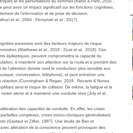
riques et les perturbations du sommeil (Kwon & Park, 2016 ;
peut avoir un impact significatif sur les fonctions cognitives,
itement de l'information et de prise de décision,
huri et al., 2004 ; Perzynski et al., 2017).
 cognitive excessive sont des facteurs majeurs de risque
oindres (Matthews et al., 2019 ; Zicat et al., 2018). Ces
ents épileptiques, peuvent compromettre la capacité du
ulation, à maintenir son attention sur la route et à prendre des
 de l’attention divisée rend le conducteur plus sensible aux
 musique, conversation, téléphone), et peut entraîner une
de réaction (Cunningham & Regan, 2018 ; Recarte & Nunes,
lifiant ainsi le risque de collision. De même, la fatigue et la
ester alerte et à maintenir une conduite sûre (Joly et al.,
ltération des capacités de conduite. En effet, les crises
s partielles complexes, crises tonico-cloniques généralisées)
ts (Gastaut et Zifkin, 1987). Une étude de Ban et
 avec altération de la conscience peuvent provoquer des