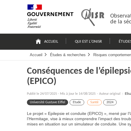
Passer
Plan
au
du
contenu
site
Observat
de la sé
Navigation
principale
ACCUEIL
QUI EST L'ONISR
ÉTUDE
Accueil
Études & recherches
Risques comportemen
Conséquences de l’épilepsie
(EPICO)
Publié le
24/07/2025
-
Mis à jour le 14/08/2025
- Auteur original :
Elis
Université Gustave Eiffel
Etude
Santé
2024
Le projet « Epilepsie et conduite (EPICO) », mené par l’Un
l’Hermitage, vise à mieux comprendre l’impact des troubl
mises en situation sur un simulateur de conduite. Une syn