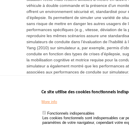
véhicule à double commande et la présence d’un moniteu
offrent un environnement sécurisé et, standardisé pour 
d’épilepsie. Ils permettent de simuler une variété de situ
sans risque de mettre en danger les autres usagers de l
performances spécifiques (e.g., vitesse, déviation de la p
reproduire les mêmes scénarios assure une standardisatio
simulateurs de conduite dans l’évaluation de l’habilité
Yang (2010) sur simulateur a, par exemple, permis d’obs
conduite en fonction des types de crises d’épilepsie, s
la mobilisation cognitive et motrice requise pour la cond
simulateur a également montré que les performances atten
associées aux performances de conduite sur simulateur
Ce site utilise des cookies fonctionnels indisp
Menu
LES SITES PUBL
Footer
More info
www.data.gouv.fr
www.gouvernement
Fonctionnels indispensables
www.legifrance.go
Les cookies fonctionnels sont indispensables car pe
paramètres de votre navigateur, cependant votre expé
www.service-public