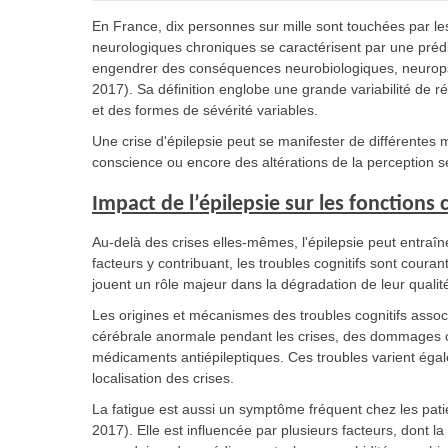
En France, dix personnes sur mille sont touchées par l
neurologiques chroniques se caractérisent par une prédi
engendrer des conséquences neurobiologiques, neuropsyc
2017). Sa définition englobe une grande variabilité de
et des formes de sévérité variables.
Une crise d'épilepsie peut se manifester de différentes
conscience ou encore des altérations de la perception se
Impact de l’épilepsie sur les fonctions 
Au-delà des crises elles-mêmes, l'épilepsie peut entraîne
facteurs y contribuant, les troubles cognitifs sont cou
jouent un rôle majeur dans la dégradation de leur qualit
Les origines et mécanismes des troubles cognitifs associé
cérébrale anormale pendant les crises, des dommages ca
médicaments antiépileptiques. Ces troubles varient égalem
localisation des crises.
La fatigue est aussi un symptôme fréquent chez les pati
2017). Elle est influencée par plusieurs facteurs, dont la 