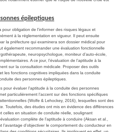
ersonnes épileptiques
 pour obligation de l'informer des risques légaux et
rmément à la réglementation en vigueur. Il peut ensuite
par la préfecture qui examinera son dossier médical pour
eut également recommander une évaluation fonctionnelle
 ergothérapeute, neuropsychologue, moniteur d’auto-école,
plémentaires. A ce jour, l’évaluation de l’aptitude à la
ent sur la consultation médicale. Proposer des outils
 les fonctions cognitives impliquées dans la conduite
 conduite des personnes épileptiques.
es pour évaluer l'aptitude à la conduite des personnes
met particulièrement l’accent sur des fonctions spécifiques
 attentionnelles (Wolfe & Lehockey, 2016), lesquelles sont des
te. Toutefois, des études ont mis en évidence des différences
celles en situation de conduite réelle, soulignant
aluation complète de l'aptitude à conduire (Aksan et al.,
ent l’avantage d’objectiver le comportement du conducteur en
dans des conditions sécuritaires. Ils impliquent en effet, un