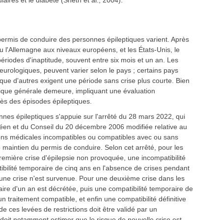
aires et le diabète (Sheth et al., 2004).
 permis de conduire des personnes épileptiques varient. Après
ou l'Allemagne aux niveaux européens, et les États-Unis, le
périodes d'inaptitude, souvent entre six mois et un an. Les
 neurologiques, peuvent varier selon le pays ; certains pays
is que d'autres exigent une période sans crise plus courte. Bien
logique générale demeure, impliquant une évaluation
près des épisodes épileptiques.
onnes épileptiques s'appuie sur l'arrêté du 28 mars 2022, qui
éen et du Conseil du 20 décembre 2006 modifiée relative au
ctions médicales incompatibles ou compatibles avec ou sans
maintien du permis de conduire. Selon cet arrêté, pour les
emière crise d'épilepsie non provoquée, une incompatibilité
ibilité temporaire de cinq ans en l'absence de crises pendant
aucune crise n'est survenue. Pour une deuxième crise dans les
aire d'un an est décrétée, puis une compatibilité temporaire de
n traitement compatible, et enfin une compatibilité définitive
e ces levées de restrictions doit être validé par un
i doit notamment estimer que le risque de nouvelle crise est