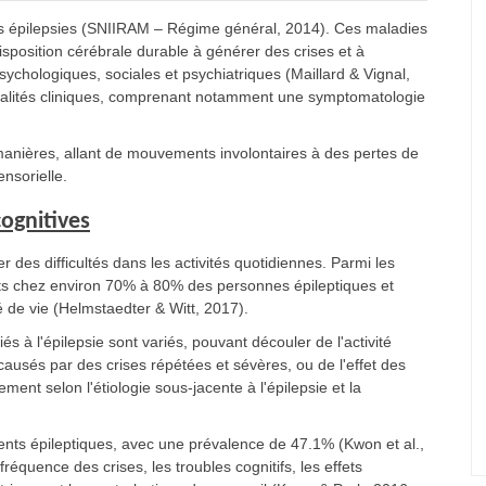
es épilepsies (SNIIRAM – Régime général, 2014). Ces maladies
sposition cérébrale durable à générer des crises et à
hologiques, sociales et psychiatriques (Maillard & Vignal,
 réalités cliniques, comprenant notamment une symptomatologie
 manières, allant de mouvements involontaires à des pertes de
nsorielle.
cognitives
r des difficultés dans les activités quotidiennes. Parmi les
rants chez environ 70% à 80% des personnes épileptiques et
é de vie (Helmstaedter & Witt, 2017).
s à l'épilepsie sont variés, pouvant découler de l'activité
usés par des crises répétées et sévères, ou de l'effet des
ent selon l'étiologie sous-jacente à l'épilepsie et la
ents épileptiques, avec une prévalence de 47.1% (Kwon et al.,
fréquence des crises, les troubles cognitifs, les effets