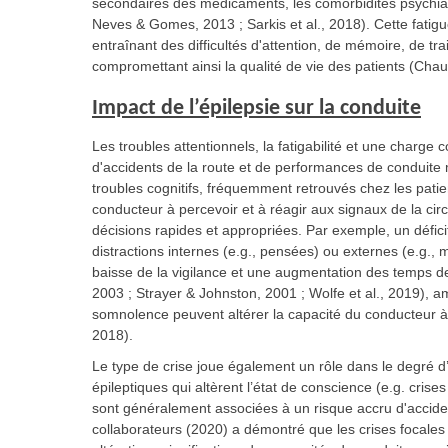
secondaires des médicaments, les comorbidités psychiat
Neves & Gomes, 2013 ; Sarkis et al., 2018). Cette fatigue 
entraînant des difficultés d'attention, de mémoire, de tra
compromettant ainsi la qualité de vie des patients (Chaud
Impact de l’épilepsie sur la conduite
Les troubles attentionnels, la fatigabilité et une charge
d'accidents de la route et de performances de conduite m
troubles cognitifs, fréquemment retrouvés chez les pati
conducteur à percevoir et à réagir aux signaux de la circ
décisions rapides et appropriées. Par exemple, un déficit
distractions internes (e.g., pensées) ou externes (e.g.,
baisse de la vigilance et une augmentation des temps 
2003 ; Strayer & Johnston, 2001 ; Wolfe et al., 2019), amp
somnolence peuvent altérer la capacité du conducteur à r
2018).
Le type de crise joue également un rôle dans le degré d’a
épileptiques qui altèrent l’état de conscience (e.g. crise
sont généralement associées à un risque accru d'acciden
collaborateurs (2020) a démontré que les crises focales