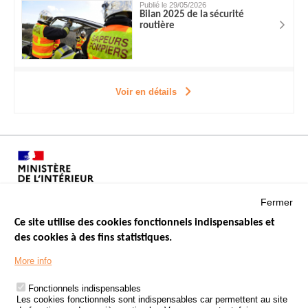
Publié le 29/05/2026
Bilan 2025 de la sécurité
routière
Voir en détails
Fermer
Ce site utilise des cookies fonctionnels indispensables et
des cookies à des fins statistiques.
Menu
LES SITES PUBLICS
More info
Footer
ÉTAT DE L’INSÉCURITÉ ROUTIÈRE
Fonctionnels indispensables
Les cookies fonctionnels sont indispensables car permettent au site
TRAITEMENT DES DONNÉES PERSONNELLES DES ACCIDENTS DE