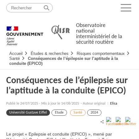
Passer
Plan
au
du
Menu
contenu
site
Observatoire
national
interministériel de la
sécurité routière
Navigation
Accueil
Études & recherches
Risques comportementaux
principale
Santé
Conséquences de l’épilepsie sur l’aptitude à la
conduite (EPICO)
Conséquences de l’épilepsie sur
l’aptitude à la conduite (EPICO)
Publié le
24/07/2025
-
Mis à jour le 14/08/2025
- Auteur original :
Elisa
Université Gustave Eiffel
Etude
Santé
2024
Le projet « Epilepsie et conduite (EPICO) », mené par