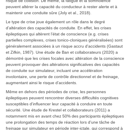
risque de collision. De même, la fatigue et la somnolence
peuvent altérer la capacité du conducteur à rester alerte et à
maintenir une conduite sûre (Joly et al., 2018).
Le type de crise joue également un rôle dans le degré
d’altération des capacités de conduite. En effet, les crises
épileptiques qui altèrent l’état de conscience (e.g. crises
partielles complexes, crises tonico-cloniques généralisées) sont
généralement associées à un risque accru d'accidents (Gastaut
et Zifkin, 1987). Une étude de Ban et collaborateurs (2020) a
démontré que les crises focales avec altération de la conscience
peuvent provoquer des altérations significatives des capacités
de conduite sur simulateur, incluant une accélération
involontaire, une perte de contrôle directionnel et de freinage,
augmentant ainsi le risque d'accidents.
Même en dehors des périodes de crise, les personnes
épileptiques peuvent rencontrer diverses difficultés cognitives
susceptibles d'influencer leur capacité à conduire en toute
sécurité. Une étude de Krestel et collaborateurs (2011) a
notamment mis en avant chez 50% des participants épileptiques
une prolongation des temps de réaction lors d’une tâche de
freinage sur simulateur en période inter-ictale, qui correspond à