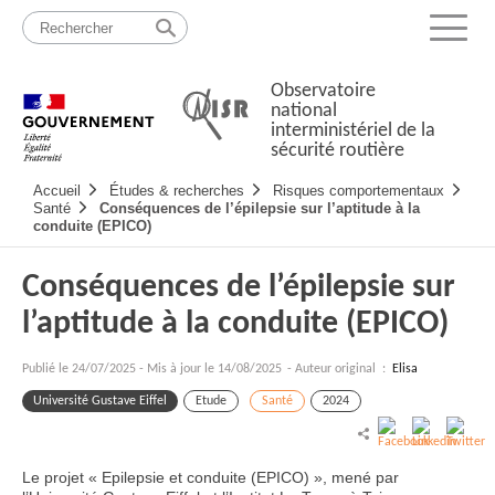
Passer
Plan
au
du
Menu
contenu
site
Observatoire
national
interministériel de la
sécurité routière
Navigation
Accueil
Études & recherches
Risques comportementaux
principale
Santé
Conséquences de l’épilepsie sur l’aptitude à la
conduite (EPICO)
Conséquences de l’épilepsie sur
l’aptitude à la conduite (EPICO)
Publié le
24/07/2025
-
Mis à jour le 14/08/2025
- Auteur original :
Elisa
Université Gustave Eiffel
Etude
Santé
2024
Le projet « Epilepsie et conduite (EPICO) », mené par