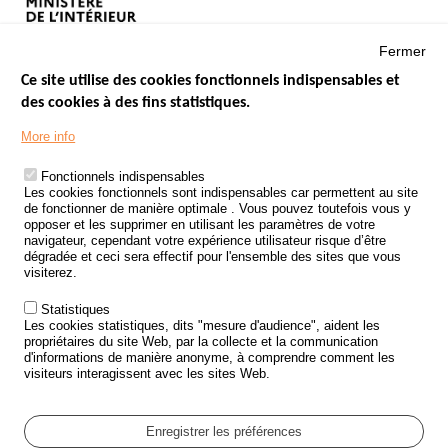
Fermer
Ce site utilise des cookies fonctionnels indispensables et
des cookies à des fins statistiques.
Menu
LES SITES PUBLICS
More info
Footer
ÉTAT DE L’INSÉCURITÉ ROUTIÈRE
Fonctionnels indispensables
Les cookies fonctionnels sont indispensables car permettent au site
TRAITEMENT DES DONNÉES PERSONNELLES DES ACCIDENTS DE
de fonctionner de manière optimale . Vous pouvez toutefois vous y
LA ROUTE
opposer et les supprimer en utilisant les paramètres de votre
navigateur, cependant votre expérience utilisateur risque d’être
ETUDES ET RECHERCHES
dégradée et ceci sera effectif pour l'ensemble des sites que vous
visiterez.
APPEL À PROJETS
Statistiques
POLITIQUE DE SÉCURITÉ ROUTIÈRE
Les cookies statistiques, dits "mesure d'audience", aident les
propriétaires du site Web, par la collecte et la communication
d'informations de manière anonyme, à comprendre comment les
Outils
AGENDA
visiteurs interagissent avec les sites Web.
FAQ
GLOSSAIRE
Enregistrer les préférences
Cookie settings