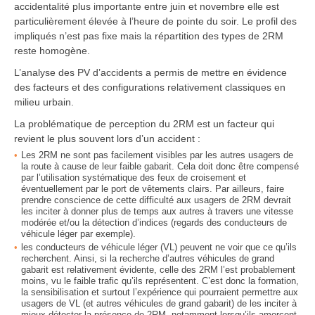
accidentalité plus importante entre juin et novembre elle est
particulièrement élevée à l’heure de pointe du soir. Le profil des
impliqués n’est pas fixe mais la répartition des types de 2RM
reste homogène.
L’analyse des PV d’accidents a permis de mettre en évidence
des facteurs et des configurations relativement classiques en
milieu urbain.
La problématique de perception du 2RM est un facteur qui
revient le plus souvent lors d’un accident :
Les 2RM ne sont pas facilement visibles par les autres usagers de
la route à cause de leur faible gabarit. Cela doit donc être compensé
par l’utilisation systématique des feux de croisement et
éventuellement par le port de vêtements clairs. Par ailleurs, faire
prendre conscience de cette difficulté aux usagers de 2RM devrait
les inciter à donner plus de temps aux autres à travers une vitesse
modérée et/ou la détection d’indices (regards des conducteurs de
véhicule léger par exemple).
les conducteurs de véhicule léger (VL) peuvent ne voir que ce qu’ils
recherchent. Ainsi, si la recherche d’autres véhicules de grand
gabarit est relativement évidente, celle des 2RM l’est probablement
moins, vu le faible trafic qu’ils représentent. C’est donc la formation,
la sensibilisation et surtout l’expérience qui pourraient permettre aux
usagers de VL (et autres véhicules de grand gabarit) de les inciter à
mieux détecter la présence de 2RM, notamment lorsqu’ils amorcent