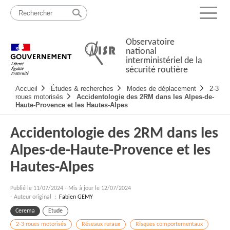
Passer
Plan
au
du
Menu
contenu
site
Observatoire
national
interministériel de la
sécurité routière
Navigation
Accueil
Études & recherches
Modes de déplacement
2-3
principale
roues motorisés
Accidentologie des 2RM dans les Alpes-de-
Haute-Provence et les Hautes-Alpes
Accidentologie des 2RM dans les
Alpes-de-Haute-Provence et les
Hautes-Alpes
Publié le
11/07/2024
-
Mis à jour le 12/07/2024
- Auteur original :
Fabien GEMY
Cerema
Etude
2-3 roues motorisés
Réseaux ruraux
Risques comportementaux