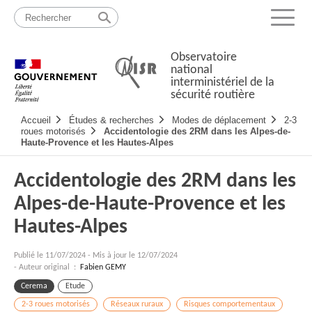
Passer
Plan
au
du
Menu
contenu
site
Observatoire
national
interministériel de la
sécurité routière
Navigation
Accueil
Études & recherches
Modes de déplacement
2-3
principale
roues motorisés
Accidentologie des 2RM dans les Alpes-de-
Haute-Provence et les Hautes-Alpes
Accidentologie des 2RM dans les
Alpes-de-Haute-Provence et les
Hautes-Alpes
Publié le
11/07/2024
-
Mis à jour le 12/07/2024
- Auteur original :
Fabien GEMY
Cerema
Etude
2-3 roues motorisés
Réseaux ruraux
Risques comportementaux