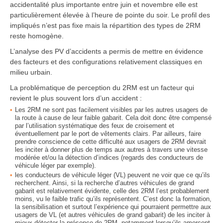
accidentalité plus importante entre juin et novembre elle est
particulièrement élevée à l’heure de pointe du soir. Le profil des
impliqués n’est pas fixe mais la répartition des types de 2RM
reste homogène.
L’analyse des PV d’accidents a permis de mettre en évidence
des facteurs et des configurations relativement classiques en
milieu urbain.
La problématique de perception du 2RM est un facteur qui
revient le plus souvent lors d’un accident :
Les 2RM ne sont pas facilement visibles par les autres usagers de
la route à cause de leur faible gabarit. Cela doit donc être compensé
par l’utilisation systématique des feux de croisement et
éventuellement par le port de vêtements clairs. Par ailleurs, faire
prendre conscience de cette difficulté aux usagers de 2RM devrait
les inciter à donner plus de temps aux autres à travers une vitesse
modérée et/ou la détection d’indices (regards des conducteurs de
véhicule léger par exemple).
les conducteurs de véhicule léger (VL) peuvent ne voir que ce qu’ils
recherchent. Ainsi, si la recherche d’autres véhicules de grand
gabarit est relativement évidente, celle des 2RM l’est probablement
moins, vu le faible trafic qu’ils représentent. C’est donc la formation,
la sensibilisation et surtout l’expérience qui pourraient permettre aux
usagers de VL (et autres véhicules de grand gabarit) de les inciter à
mieux détecter la présence de 2RM, notamment lorsqu’ils amorcent