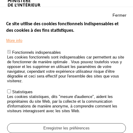
Fermer
Ce site utilise des cookies fonctionnels indispensables et
des cookies à des fins statistiques.
Menu
LES SITES PUBLICS
More info
Footer
ÉTAT DE L’INSÉCURITÉ ROUTIÈRE
Fonctionnels indispensables
Les cookies fonctionnels sont indispensables car permettent au site
TRAITEMENT DES DONNÉES PERSONNELLES DES ACCIDENTS DE
de fonctionner de manière optimale . Vous pouvez toutefois vous y
LA ROUTE
opposer et les supprimer en utilisant les paramètres de votre
navigateur, cependant votre expérience utilisateur risque d’être
ETUDES ET RECHERCHES
dégradée et ceci sera effectif pour l'ensemble des sites que vous
visiterez.
APPEL À PROJETS
Statistiques
POLITIQUE DE SÉCURITÉ ROUTIÈRE
Les cookies statistiques, dits "mesure d'audience", aident les
propriétaires du site Web, par la collecte et la communication
d'informations de manière anonyme, à comprendre comment les
Outils
AGENDA
visiteurs interagissent avec les sites Web.
FAQ
GLOSSAIRE
Enregistrer les préférences
Cookie settings