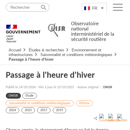
Passer
Plan
au
du
FR
Lister les actio
Menu
contenu
site
Observatoire
national
interministériel de la
sécurité routière
Navigation
Accueil
Études & recherches
Environnement et
principale
infrastructures
Saisonnalité et conditions météorologiques
Passage à l'heure d'hiver
Passage à l'heure d'hiver
Publié le
24/10/2024
-
Mis à jour le 22/10/2025
- Auteur original :
ONISR
ONISR
Etude
Saisonnalité et conditions météorologiques
Piétons
2024
2023
2017
2019
Chaque année, le changement d’heure se fait le dernier