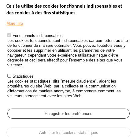
Ce site utilise des cookies fonctionnels indispensables et
des cookies à des fins statistiques.
Menu
LES SITES PUBLICS
More info
Footer
ÉTAT DE L’INSÉCURITÉ ROUTIÈRE
Fonctionnels indispensables
Les cookies fonctionnels sont indispensables car permettent au site
TRAITEMENT DES DONNÉES PERSONNELLES DES ACCIDENTS DE
de fonctionner de manière optimale . Vous pouvez toutefois vous y
LA ROUTE
opposer et les supprimer en utilisant les paramètres de votre
navigateur, cependant votre expérience utilisateur risque d’être
ETUDES ET RECHERCHES
dégradée et ceci sera effectif pour l'ensemble des sites que vous
visiterez.
APPEL À PROJETS
Statistiques
POLITIQUE DE SÉCURITÉ ROUTIÈRE
Les cookies statistiques, dits "mesure d'audience", aident les
propriétaires du site Web, par la collecte et la communication
d'informations de manière anonyme, à comprendre comment les
Outils
AGENDA
visiteurs interagissent avec les sites Web.
FAQ
GLOSSAIRE
Enregistrer les préférences
Cookie settings
Autoriser les cookies statistiques
Menu
Plan du site
Protection des données personnelles et Cookies