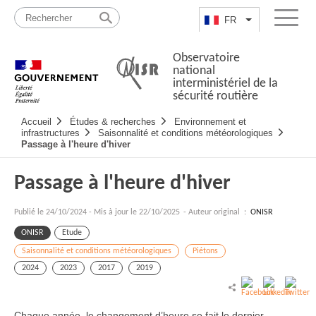
Passer
Plan
au
du
FR
Lister les actio
Menu
contenu
site
Observatoire
national
interministériel de la
sécurité routière
Navigation
Accueil
Études & recherches
Environnement et
principale
infrastructures
Saisonnalité et conditions météorologiques
Passage à l'heure d'hiver
Passage à l'heure d'hiver
Publié le
24/10/2024
-
Mis à jour le 22/10/2025
- Auteur original :
ONISR
ONISR
Etude
Saisonnalité et conditions météorologiques
Piétons
2024
2023
2017
2019
Chaque année, le changement d’heure se fait le dernier