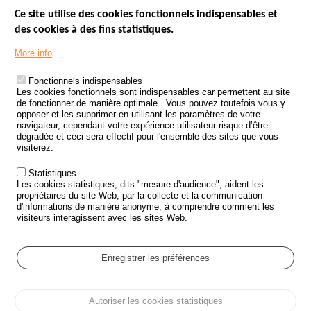
Ce site utilise des cookies fonctionnels indispensables et
des cookies à des fins statistiques.
Menu
LES SITES PUBLICS
More info
Footer
ÉTAT DE L’INSÉCURITÉ ROUTIÈRE
Fonctionnels indispensables
Les cookies fonctionnels sont indispensables car permettent au site
TRAITEMENT DES DONNÉES PERSONNELLES DES ACCIDENTS DE
de fonctionner de manière optimale . Vous pouvez toutefois vous y
LA ROUTE
opposer et les supprimer en utilisant les paramètres de votre
navigateur, cependant votre expérience utilisateur risque d’être
ETUDES ET RECHERCHES
dégradée et ceci sera effectif pour l'ensemble des sites que vous
visiterez.
APPEL À PROJETS
Statistiques
POLITIQUE DE SÉCURITÉ ROUTIÈRE
Les cookies statistiques, dits "mesure d'audience", aident les
propriétaires du site Web, par la collecte et la communication
d'informations de manière anonyme, à comprendre comment les
Outils
AGENDA
visiteurs interagissent avec les sites Web.
FAQ
GLOSSAIRE
Enregistrer les préférences
Cookie settings
Autoriser les cookies statistiques
Menu
Plan du site
Protection des données personnelles et Cookies