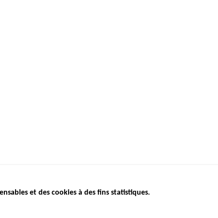
ensables et des cookies à des fins statistiques.
ICS
ÉTAT DE L’INSÉCURITÉ
ETUDES ET
ROUTIÈRE
APPEL À P