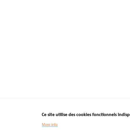
Ce site utilise des cookies fonctionnels indisp
Menu
LES SITES PUBL
Footer
More info
www.data.gouv.fr