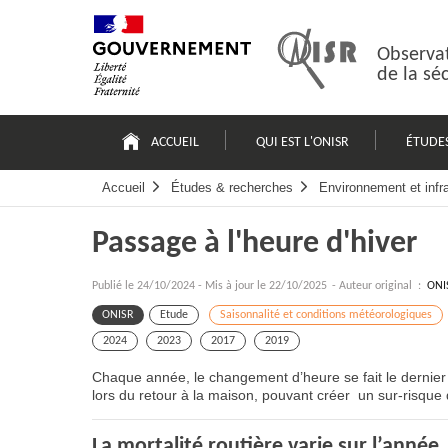
Passer
Plan
au
du
contenu
site
Observat
de la sé
Navigation
principale
ACCUEIL
QUI EST L'ONISR
ÉTUDE
Accueil
Études & recherches
Environnement et infr
Passage à l'heure d'hiver
Publié le
24/10/2024
-
Mis à jour le 22/10/2025
- Auteur original :
ONI
ONISR
Etude
Saisonnalité et conditions météorologiques
2024
2023
2017
2019
Chaque année, le changement d’heure se fait le dernier 
lors du retour à la maison, pouvant créer un sur-risque 
La mortalité routière varie sur l’année