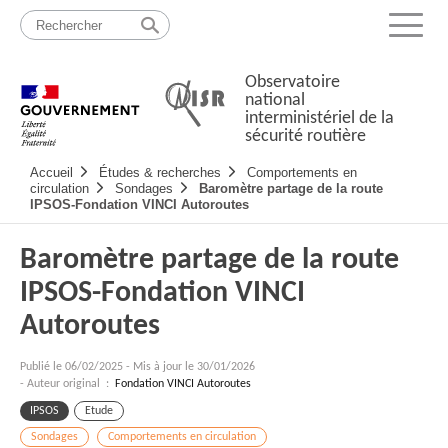
Passer
Plan
au
du
Menu
contenu
site
Observatoire
national
interministériel de la
sécurité routière
Navigation
Accueil
Études & recherches
Comportements en
principale
circulation
Sondages
Baromètre partage de la route
IPSOS-Fondation VINCI Autoroutes
Baromètre partage de la route
IPSOS-Fondation VINCI
Autoroutes
Publié le
06/02/2025
-
Mis à jour le 30/01/2026
- Auteur original :
Fondation VINCI Autoroutes
IPSOS
Etude
Sondages
Comportements en circulation