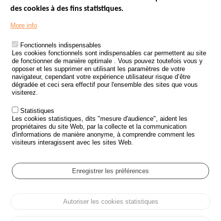
des cookies à des fins statistiques.
Menu
LES SITES PUBLICS
More info
Footer
ÉTAT DE L’INSÉCURITÉ ROUTIÈRE
Fonctionnels indispensables
Les cookies fonctionnels sont indispensables car permettent au site
TRAITEMENT DES DONNÉES PERSONNELLES DES ACCIDENTS DE
de fonctionner de manière optimale . Vous pouvez toutefois vous y
LA ROUTE
opposer et les supprimer en utilisant les paramètres de votre
navigateur, cependant votre expérience utilisateur risque d’être
ETUDES ET RECHERCHES
dégradée et ceci sera effectif pour l'ensemble des sites que vous
visiterez.
APPEL À PROJETS
Statistiques
POLITIQUE DE SÉCURITÉ ROUTIÈRE
Les cookies statistiques, dits "mesure d'audience", aident les
propriétaires du site Web, par la collecte et la communication
d'informations de manière anonyme, à comprendre comment les
Outils
AGENDA
visiteurs interagissent avec les sites Web.
FAQ
GLOSSAIRE
Enregistrer les préférences
Cookie settings
Autoriser les cookies statistiques
Menu
Plan du site
Protection des données personnelles et Cookies
Pied
Gérer les cookies
Accessibilité
Mentions légales
de