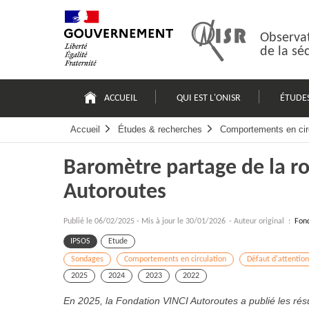
Passer
Plan
au
du
contenu
site
Observat
de la sé
Navigation
principale
ACCUEIL
QUI EST L'ONISR
ÉTUDE
Accueil
Études & recherches
Comportements en cir
Baromètre partage de la r
Autoroutes
Publié le
06/02/2025
-
Mis à jour le 30/01/2026
- Auteur original :
Fond
IPSOS
Etude
Sondages
Comportements en circulation
Défaut d'attention
2025
2024
2023
2022
En 2025, la Fondation VINCI Autoroutes a publié les résul