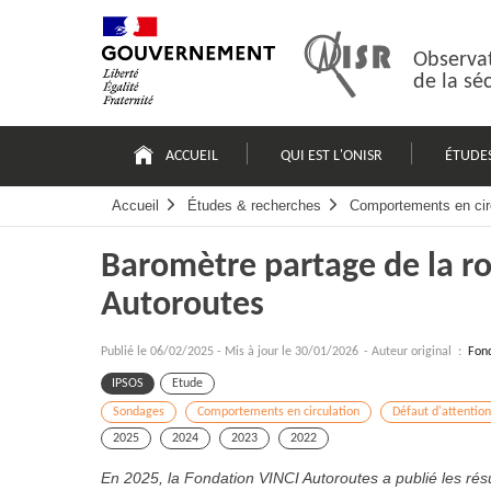
Passer
Plan
au
du
contenu
site
Observat
de la sé
Navigation
principale
ACCUEIL
QUI EST L'ONISR
ÉTUDE
Accueil
Études & recherches
Comportements en cir
Baromètre partage de la r
Autoroutes
Publié le
06/02/2025
-
Mis à jour le 30/01/2026
- Auteur original :
Fond
IPSOS
Etude
Sondages
Comportements en circulation
Défaut d'attention
2025
2024
2023
2022
En 2025, la Fondation VINCI Autoroutes a publié les résul