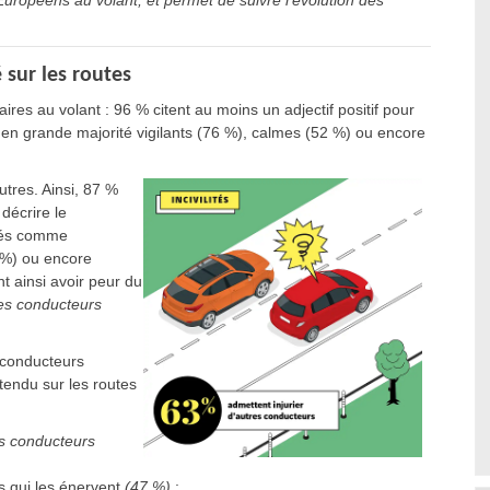
uropéens au volant, et permet de suivre l’évolution des
 sur les routes
res au volant : 96 % citent au moins un adjectif positif pour
nt en grande majorité vigilants (76 %), calmes (52 %) ou encore
tres. Ainsi, 87 %
décrire le
érés comme
 %) ou encore
t ainsi avoir peur du
es conducteurs
 conducteurs
tendu sur les routes
s conducteurs
s qui les énervent
(47 %)
;