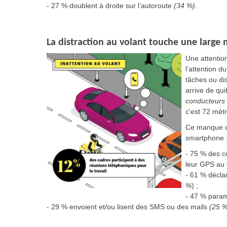
- 27 % doublent à droite sur l’autoroute
(34 %)
.
La distraction au volant touche une large
Une attentio
l’attention 
tâches ou dis
arrive de qu
conducteurs
c'est 72 mèt
Ce manque d’a
smartphone 
- 75 % des c
leur GPS au 
- 61 % décla
%
) ;
- 47 % para
- 29 % envoient et/ou lisent des SMS ou des mails
(25 %