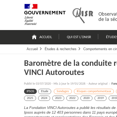
Passer
Plan
au
du
contenu
site
Observat
de la sé
Navigation
principale
ACCUEIL
QUI EST L'ONISR
ÉTUDE
Accueil
Études & recherches
Comportements en cir
Baromètre de la conduite 
VINCI Autoroutes
Publié le
03/07/2020
-
Mis à jour le 19/01/2026
- Auteur original :
Fond
IPSOS
Etude
Sondages
Risques comportementaux
2025
2024
2023
2022
2020
2019
201
La Fondation VINCI Autoroutes a publié les résultats d
Ipsos auprès de 12 403 personnes dans 11 pays europée