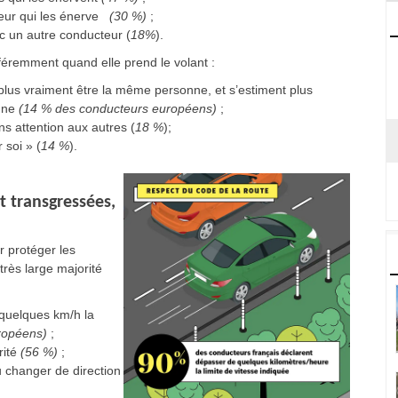
cteur qui les énerve
(30 %)
;
c un autre conducteur (
18%
).
féremment quand elle prend le volant :
plus vraiment être la même personne, et s’estiment plus
enne
(14 % des conducteurs européens)
;
s attention aux autres (
18 %
);
 soi » (
14 %
).
t transgressées,
r protéger les
très large majorité
 quelques km/h la
ropéens)
;
ité
(56 %)
;
u changer de direction