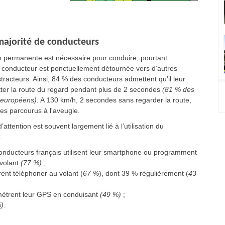
 majorité de conducteurs
n permanente est nécessaire pour conduire, pourtant
du conducteur est ponctuellement détournée vers d’autres
tracteurs. Ainsi, 84 % des conducteurs admettent qu’il leur
itter la route du regard pendant plus de 2 secondes
(81 % des
 européens)
. A 130 km/h, 2 secondes sans regarder la route,
res parcourus à l'aveugle.
ttention est souvent largement lié à l’utilisation du
:
onducteurs français utilisent leur smartphone ou programment
volant
(77 %)
;
rent téléphoner au volant (
67 %
), dont 39 % régulièrement (
43
mètrent leur GPS en conduisant
(49 %)
;
).