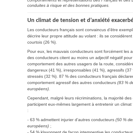
comportements et représentations des Français et des E
conduites à risque et des bonnes pratiques.
Un climat de tension et d’anxiété exacerbé
Les conducteurs français sont convaincus d’être exemplai
décrire leur propre attitude au volant : ils se considère
courtois (26 %).
Pour eux, les mauvais conducteurs sont forcément les au
des conducteurs citent au moins un adjectif négatif pour 
comportement des autres usagers de la route, consid
dangereux (41 %), irresponsables (41 %), agressifs (37
stressés (32 %). 87 % des conducteurs français déclaren
comportement agressif des autres conducteurs
(83 % d
européens)
.
Cependant, malgré leurs récriminations, la majorité des
participent eux-mêmes largement à entretenir un climat 
:
- 63 % admettent injurier d’autres conducteurs
(50 % de
européens)
;
- 54 % klaxonnent de façon intempestive les conducteur