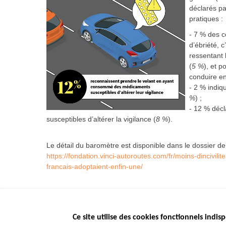
déclarés pa
pratiques :
- 7 % des c
d’ébriété, c
ressentant l
(
5 %
), et 
conduire en
- 2 % indi
%
) ;
- 12 % déc
susceptibles d’altérer la vigilance (
8 %
).
Le détail du baromètre est disponible dans le dossier de
https://fondation.vinci-autoroutes.com/fr/moins-dincivil
francais-adoptaient-enfin-une/
Ce site utilise des cookies fonctionnels indisp
Menu