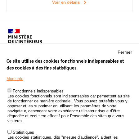
Voir en détails
Fermer
Ce site utilise des cookies fonctionnels indispensables et
des cookies à des fins statistiques.
Menu
LES SITES PUBLICS
More info
Footer
ÉTAT DE L’INSÉCURITÉ ROUTIÈRE
Fonctionnels indispensables
Les cookies fonctionnels sont indispensables car permettent au site
TRAITEMENT DES DONNÉES PERSONNELLES DES ACCIDENTS DE
de fonctionner de manière optimale . Vous pouvez toutefois vous y
LA ROUTE
opposer et les supprimer en utilisant les paramètres de votre
navigateur, cependant votre expérience utilisateur risque d’être
ETUDES ET RECHERCHES
dégradée et ceci sera effectif pour l'ensemble des sites que vous
visiterez.
APPEL À PROJETS
Statistiques
POLITIQUE DE SÉCURITÉ ROUTIÈRE
Les cookies statistiques, dits "mesure d'audience", aident les