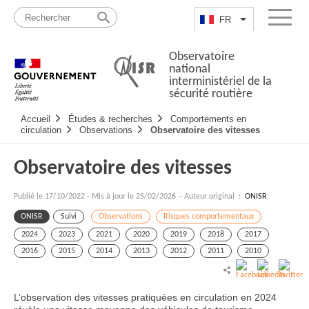
Passer
Plan
au
du
FR
Lister les actio
Menu
contenu
site
Observatoire
national
interministériel de la
sécurité routière
Navigation
Accueil
Études & recherches
Comportements en
principale
circulation
Observations
Observatoire des vitesses
Observatoire des vitesses
Publié le
17/10/2022
-
Mis à jour le 25/02/2026
- Auteur original :
ONISR
ONISR
Suivi
Observations
Risques comportementaux
2024
2023
2021
2020
2019
2018
2017
2016
2015
2014
2013
2012
2011
2010
L’observation des vitesses pratiquées en circulation en 2024