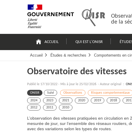
Passer
Plan
au
du
contenu
site
Observat
de la sé
Navigation
principale
ACCUEIL
QUI EST L'ONISR
ÉTUDE
Accueil
Études & recherches
Comportements en cir
Observatoire des vitesses
Publié le
17/10/2022
-
Mis à jour le 25/02/2026
- Auteur original :
ONI
ONISR
Suivi
Observations
Risques comportementaux
2024
2023
2021
2020
2019
2018
201
2012
2011
2010
L’observation des vitesses pratiquées en circulation en
mesurée de jour, sur l’ensemble des réseaux routiers, d
avec des variations selon les types de routes.