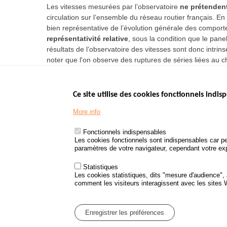
Les vitesses mesurées par l’observatoire
ne prétendent
circulation sur l’ensemble du réseau routier français. E
bien représentative de l’évolution générale des compor
représentativité relative
, sous la condition que le pane
résultats de l’observatoire des vitesses sont donc intrin
noter que l'on observe des ruptures de séries liées au
Ce site utilise des cookies fonctionnels indisp
Menu
LES SITES PUBL
Footer
More info
www.data.gouv.fr
www.gouvernement
Fonctionnels indispensables
www.legifrance.go
Les cookies fonctionnels sont indispensables car pe
paramètres de votre navigateur, cependant votre expé
www.service-public
Statistiques
Les cookies statistiques, dits "mesure d'audience",
comment les visiteurs interagissent avec les sites
Menu
Plan du site
Protection des d
Pied
Enregistrer les préférences
de
page