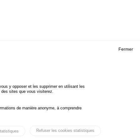
Fermer
Outils
 RECHERCHES
AGENDA
FAQ
ROJETS
GLOSSAIRE
DE SÉCURITÉ
ous y opposer et les supprimer en utilisant les
Cookie settings
 des sites que vous visiterez.
informations de manière anonyme, à comprendre
Accessibilité
Mentions légales
Refuser les cookies statistiques
tatistiques