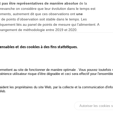
 pas être représentatives de manière absolue
de la
n revanche on considère que leur évolution dans le temps est
tements, autrement dit que ces observations ont
une
l de points d’observation soit stable dans le temps. Les
sèquement liés au panel de points de mesure qui l’alimentent. A
 changement de méthodologie entre 2019 et 2020.
ensables et des cookies à des fins statistiques.
ICS
ÉTAT DE L’INSÉCURITÉ
ETUDES ET
ROUTIÈRE
APPEL À P
Baromètre mensuel
.gouv.fr
Bilan annuel sécurité routière
POLITIQUE 
uv.fr
rmettent au site de fonctionner de manière optimale . Vous pouvez toutefois v
ROUTIÈRE
Bilan annuel des infractions
rience utilisateur risque d’être dégradée et ceci sera effectif pour l'ensemble
.fr
TRAITEMENT DES DONNÉES
PERSONNELLES DES
 aident les propriétaires du site Web, par la collecte et la communication d'
ACCIDENTS DE LA ROUTE
 Web.
onnées personnelles et Cookies
Gérer les cookies
Autoriser les cookies s
Tous droits réservés © ONISR 2026