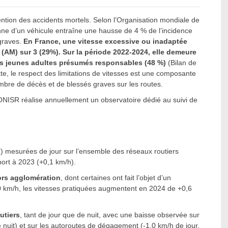
ention des accidents mortels. Selon l’Organisation mondiale de
ne d’un véhicule entraîne une hausse de 4 % de l’incidence
 graves.
En France, une vitesse excessive ou inadaptée
 (AM) sur 3 (29%).
Sur la période 2022-2024, elle demeure
des jeunes adultes présumés responsables (48 %)
(Bilan de
te, le respect des limitations de vitesses est une composante
nombre de décès et de blessés graves sur les routes.
ONISR réalise annuellement un observatoire dédié au suivi de
) mesurées de jour sur l’ensemble des réseaux routiers
port à 2023 (+0,1 km/h).
ors agglomération
, dont certaines ont fait l’objet d’un
0 km/h, les vitesses pratiquées augmentent en 2024 de +0,6
utiers
, tant de jour que de nuit, avec une baisse observée sur
e nuit) et sur les autoroutes de dégagement (-1,0 km/h de jour,