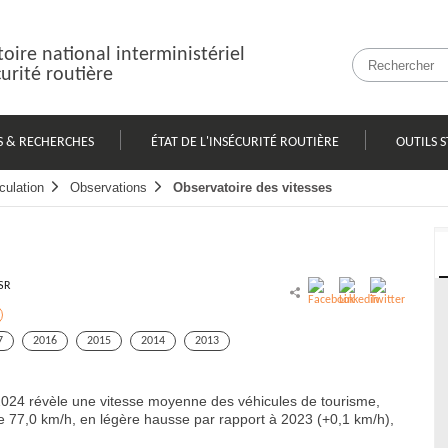
oire national interministériel
curité routière
S & RECHERCHES
ÉTAT DE L'INSÉCURITÉ ROUTIÈRE
OUTILS S
culation
Observations
Observatoire des vitesses
SR
7
2016
2015
2014
2013
 2024 révèle une vitesse moyenne des véhicules de tourisme,
e 77,0 km/h, en légère hausse par rapport à 2023 (+0,1 km/h),