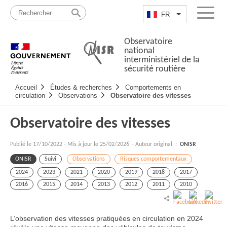
Passer
Plan
au
du
FR
Lister les actio
Menu
contenu
site
Observatoire
national
interministériel de la
sécurité routière
Navigation
Accueil
Études & recherches
Comportements en
principale
circulation
Observations
Observatoire des vitesses
Observatoire des vitesses
Publié le
17/10/2022
-
Mis à jour le 25/02/2026
- Auteur original :
ONISR
ONISR
Suivi
Observations
Risques comportementaux
2024
2023
2021
2020
2019
2018
2017
2016
2015
2014
2013
2012
2011
2010
L’observation des vitesses pratiquées en circulation en 2024