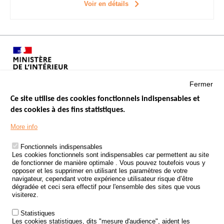
Voir en détails
Fermer
Ce site utilise des cookies fonctionnels indispensables et
des cookies à des fins statistiques.
Menu
LES SITES PUBLICS
More info
Footer
ÉTAT DE L’INSÉCURITÉ ROUTIÈRE
Fonctionnels indispensables
Les cookies fonctionnels sont indispensables car permettent au site
TRAITEMENT DES DONNÉES PERSONNELLES DES ACCIDENTS DE
de fonctionner de manière optimale . Vous pouvez toutefois vous y
LA ROUTE
opposer et les supprimer en utilisant les paramètres de votre
navigateur, cependant votre expérience utilisateur risque d’être
ETUDES ET RECHERCHES
dégradée et ceci sera effectif pour l'ensemble des sites que vous
visiterez.
APPEL À PROJETS
Statistiques
POLITIQUE DE SÉCURITÉ ROUTIÈRE
Les cookies statistiques, dits "mesure d'audience", aident les