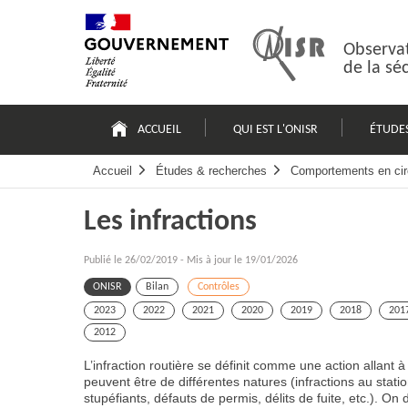
Passer
Plan
au
du
contenu
site
Observat
de la sé
Navigation
principale
ACCUEIL
QUI EST L'ONISR
ÉTUDE
Accueil
Études & recherches
Comportements en cir
Les infractions
Publié le
26/02/2019
-
Mis à jour le 19/01/2026
ONISR
Bilan
Contrôles
2023
2022
2021
2020
2019
2018
201
2012
L’infraction routière se définit comme une action allant à
peuvent être de différentes natures (infractions au stat
stupéfiants, défauts de permis, délits de fuite, etc.). On 