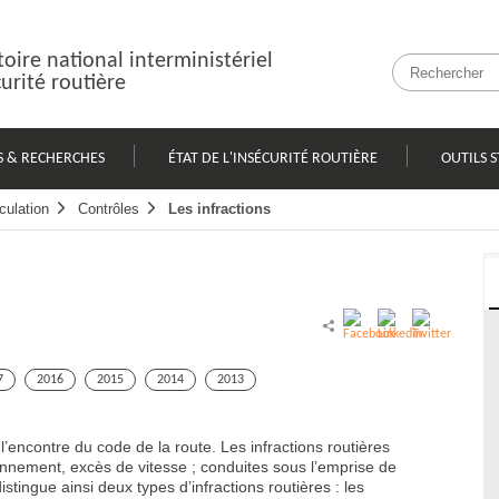
oire national interministériel
curité routière
S & RECHERCHES
ÉTAT DE L'INSÉCURITÉ ROUTIÈRE
OUTILS S
culation
Contrôles
Les infractions
7
2016
2015
2014
2013
 l’encontre du code de la route. Les infractions routières
ionnement, excès de vitesse ; conduites sous l’emprise de
distingue ainsi deux types d’infractions routières : les