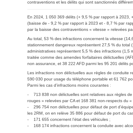
contraventions et les délits qui sont sanctionnés différ
En 2024, 1 050 369 délits (+ 9,5 % par rapport à 2023, +
(baisse de - 9,2 % par rapport à 2023 et - 8,7 % par rap
par la baisse des contraventions « vitesse » relevées par
Au total, 53 % des infractions concernent la vitesse (14,6 
stationnement dangereux représentent 27,5 % du total (7,
administratives représentent 5,5 % des infractions (1,5 mi
traitée comme des amendes forfaitaires délictuelles (AF
non assurance, et 38 222 AFD parmi les 95 201 délits p
Les infractions non délictuelles aux règles de conduite re
590 030 pour usage du téléphone portable et 61 762 pour 
Parmi les cas d’infractions moins courantes :
- 713 838 non délictuelles sont relatives aux règles de 
rouges » relevées par CA et 168 381 non-respects du « 
- 296 754 non délictuelles pour défaut de port d’équip
les 2RM, on en relève 35 886 pour défaut de port du cas
- 171 655 concernent l’état des véhicules ;
- 168 174 infractions concernent la conduite avec alcoo