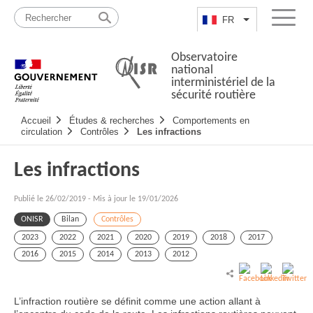
Passer
Plan
au
du
FR
Lister les actio
Menu
contenu
site
Observatoire
national
interministériel de la
sécurité routière
Navigation
Accueil
Études & recherches
Comportements en
principale
circulation
Contrôles
Les infractions
Les infractions
Publié le
26/02/2019
-
Mis à jour le 19/01/2026
ONISR
Bilan
Contrôles
2023
2022
2021
2020
2019
2018
2017
2016
2015
2014
2013
2012
L’infraction routière se définit comme une action allant à