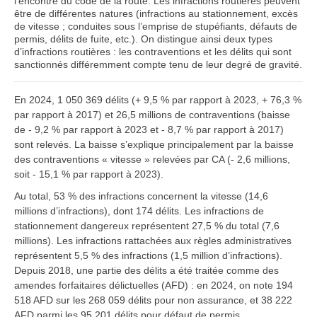
l’encontre du code de la route. Les infractions routières peuvent
être de différentes natures (infractions au stationnement, excès
de vitesse ; conduites sous l’emprise de stupéfiants, défauts de
permis, délits de fuite, etc.). On distingue ainsi deux types
d’infractions routières : les contraventions et les délits qui sont
sanctionnés différemment compte tenu de leur degré de gravité.
En 2024, 1 050 369 délits (+ 9,5 % par rapport à 2023, + 76,3 %
par rapport à 2017) et 26,5 millions de contraventions (baisse
de - 9,2 % par rapport à 2023 et - 8,7 % par rapport à 2017)
sont relevés. La baisse s’explique principalement par la baisse
des contraventions « vitesse » relevées par CA (- 2,6 millions,
soit - 15,1 % par rapport à 2023).
Au total, 53 % des infractions concernent la vitesse (14,6
millions d’infractions), dont 174 délits. Les infractions de
stationnement dangereux représentent 27,5 % du total (7,6
millions). Les infractions rattachées aux règles administratives
représentent 5,5 % des infractions (1,5 million d’infractions).
Depuis 2018, une partie des délits a été traitée comme des
amendes forfaitaires délictuelles (AFD) : en 2024, on note 194
518 AFD sur les 268 059 délits pour non assurance, et 38 222
AFD parmi les 95 201 délits pour défaut de permis.