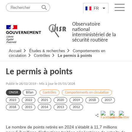
Passer
Plan
au
du
FR
Lister les actio
Menu
contenu
site
Observatoire
national
interministériel de la
sécurité routière
Navigation
Accueil
Études & recherches
Comportements en
principale
circulation
Contrôles
Le permis à points
Le permis à points
Publié le
26/02/2019
-
Mis à jour le 05/01/2026
ONISR
Bilan
Contrôles
Comportements en circulation
2023
2022
2021
2020
2019
2018
2017
2016
2015
2014
2013
2012
Le nombre de points retirés en 2024 s’établit à 11,7 millions