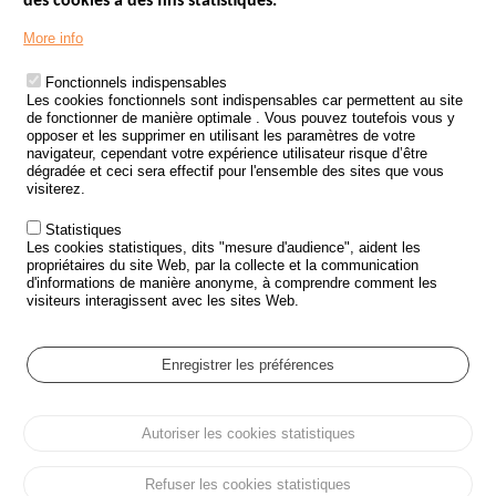
des cookies à des fins statistiques.
Menu
LES SITES PUBLICS
More info
Footer
ÉTAT DE L’INSÉCURITÉ ROUTIÈRE
Fonctionnels indispensables
Les cookies fonctionnels sont indispensables car permettent au site
TRAITEMENT DES DONNÉES PERSONNELLES DES ACCIDENTS DE
de fonctionner de manière optimale . Vous pouvez toutefois vous y
LA ROUTE
opposer et les supprimer en utilisant les paramètres de votre
navigateur, cependant votre expérience utilisateur risque d’être
ETUDES ET RECHERCHES
dégradée et ceci sera effectif pour l'ensemble des sites que vous
visiterez.
APPEL À PROJETS
Statistiques
POLITIQUE DE SÉCURITÉ ROUTIÈRE
Les cookies statistiques, dits "mesure d'audience", aident les
propriétaires du site Web, par la collecte et la communication
d'informations de manière anonyme, à comprendre comment les
Outils
AGENDA
visiteurs interagissent avec les sites Web.
FAQ
GLOSSAIRE
Enregistrer les préférences
Cookie settings
Autoriser les cookies statistiques
Menu
Plan du site
Protection des données personnelles et Cookies
Pied
Gérer les cookies
Accessibilité
Mentions légales
de
Refuser les cookies statistiques
page