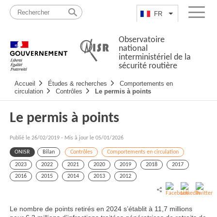
Passer
Plan
au
du
FR
Lister les actio
Menu
contenu
site
Observatoire
national
interministériel de la
sécurité routière
Navigation
Accueil
Études & recherches
Comportements en
principale
circulation
Contrôles
Le permis à points
Le permis à points
Publié le
26/02/2019
-
Mis à jour le 05/01/2026
ONISR
Bilan
Contrôles
Comportements en circulation
2023
2022
2021
2020
2019
2018
2017
2016
2015
2014
2013
2012
Le nombre de points retirés en 2024 s’établit à 11,7 millions