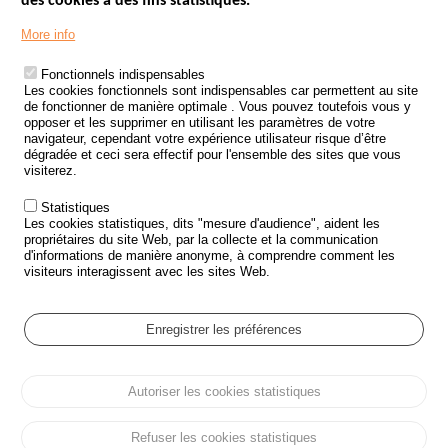
des cookies à des fins statistiques.
Menu
LES SITES PUBLICS
More info
Footer
ÉTAT DE L’INSÉCURITÉ ROUTIÈRE
Fonctionnels indispensables
Les cookies fonctionnels sont indispensables car permettent au site
TRAITEMENT DES DONNÉES PERSONNELLES DES ACCIDENTS DE
de fonctionner de manière optimale . Vous pouvez toutefois vous y
LA ROUTE
opposer et les supprimer en utilisant les paramètres de votre
navigateur, cependant votre expérience utilisateur risque d’être
ETUDES ET RECHERCHES
dégradée et ceci sera effectif pour l'ensemble des sites que vous
visiterez.
APPEL À PROJETS
Statistiques
POLITIQUE DE SÉCURITÉ ROUTIÈRE
Les cookies statistiques, dits "mesure d'audience", aident les
propriétaires du site Web, par la collecte et la communication
d'informations de manière anonyme, à comprendre comment les
Outils
AGENDA
visiteurs interagissent avec les sites Web.
FAQ
GLOSSAIRE
Enregistrer les préférences
Cookie settings
Autoriser les cookies statistiques
Menu
Plan du site
Protection des données personnelles et Cookies
Pied
Gérer les cookies
Accessibilité
Mentions légales
de
Refuser les cookies statistiques
page