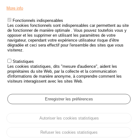
Menu
LES SITES PUBLICS
More info
Footer
ÉTAT DE L’INSÉCURITÉ ROUTIÈRE
Fonctionnels indispensables
Les cookies fonctionnels sont indispensables car permettent au site
TRAITEMENT DES DONNÉES PERSONNELLES DES ACCIDENTS DE
de fonctionner de manière optimale . Vous pouvez toutefois vous y
LA ROUTE
opposer et les supprimer en utilisant les paramètres de votre
navigateur, cependant votre expérience utilisateur risque d’être
ETUDES ET RECHERCHES
dégradée et ceci sera effectif pour l'ensemble des sites que vous
visiterez.
APPEL À PROJETS
Statistiques
POLITIQUE DE SÉCURITÉ ROUTIÈRE
Les cookies statistiques, dits "mesure d'audience", aident les
propriétaires du site Web, par la collecte et la communication
d'informations de manière anonyme, à comprendre comment les
Outils
AGENDA
visiteurs interagissent avec les sites Web.
FAQ
GLOSSAIRE
Enregistrer les préférences
Cookie settings
Autoriser les cookies statistiques
Menu
Plan du site
Protection des données personnelles et Cookies
Pied
Gérer les cookies
Accessibilité
Mentions légales
de
Refuser les cookies statistiques
page