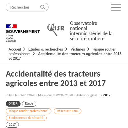
Passer
Plan
au
du
Menu
contenu
site
Observatoire
national
interministériel de la
sécurité routière
Navigation
Accueil
Études & recherches
Victimes
Risque routier
principale
professionnel
Accidentalité des tracteurs agricoles entre 2013
et 2017
Accidentalité des tracteurs
agricoles entre 2013 et 2017
Publié le
09/01/2020
-
Mis à jour le 09/07/2020
- Auteur original :
ONISR
ONISR
Etude
Risque routier professionnel
Réseaux ruraux
Equipements de sécurité
2017