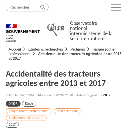
Passer
Plan
au
du
Menu
contenu
site
Observatoire
national
interministériel de la
sécurité routière
Navigation
Accueil
Études & recherches
Victimes
Risque routier
principale
professionnel
Accidentalité des tracteurs agricoles entre 2013
et 2017
Accidentalité des tracteurs
agricoles entre 2013 et 2017
Publié le
09/01/2020
-
Mis à jour le 09/07/2020
- Auteur original :
ONISR
ONISR
Etude
Risque routier professionnel
Réseaux ruraux
Equipements de sécurité
2017