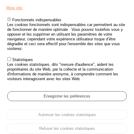
Menu
LES SITES PUBLICS
More info
Footer
ÉTAT DE L’INSÉCURITÉ ROUTIÈRE
Fonctionnels indispensables
Les cookies fonctionnels sont indispensables car permettent au site
TRAITEMENT DES DONNÉES PERSONNELLES DES ACCIDENTS DE
de fonctionner de manière optimale . Vous pouvez toutefois vous y
LA ROUTE
opposer et les supprimer en utilisant les paramètres de votre
navigateur, cependant votre expérience utilisateur risque d’être
ETUDES ET RECHERCHES
dégradée et ceci sera effectif pour l'ensemble des sites que vous
visiterez.
APPEL À PROJETS
Statistiques
POLITIQUE DE SÉCURITÉ ROUTIÈRE
Les cookies statistiques, dits "mesure d'audience", aident les
propriétaires du site Web, par la collecte et la communication
d'informations de manière anonyme, à comprendre comment les
Outils
AGENDA
visiteurs interagissent avec les sites Web.
FAQ
GLOSSAIRE
Enregistrer les préférences
Cookie settings
Autoriser les cookies statistiques
Menu
Plan du site
Protection des données personnelles et Cookies
Pied
Gérer les cookies
Accessibilité
Mentions légales
de
Refuser les cookies statistiques
page