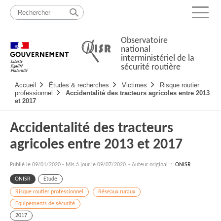
Passer
Plan
au
du
Menu
contenu
site
Observatoire
national
interministériel de la
sécurité routière
Navigation
Accueil
Études & recherches
Victimes
Risque routier
principale
professionnel
Accidentalité des tracteurs agricoles entre 2013
et 2017
Accidentalité des tracteurs
agricoles entre 2013 et 2017
Publié le
09/01/2020
-
Mis à jour le 09/07/2020
- Auteur original :
ONISR
ONISR
Etude
Risque routier professionnel
Réseaux ruraux
Equipements de sécurité
2017