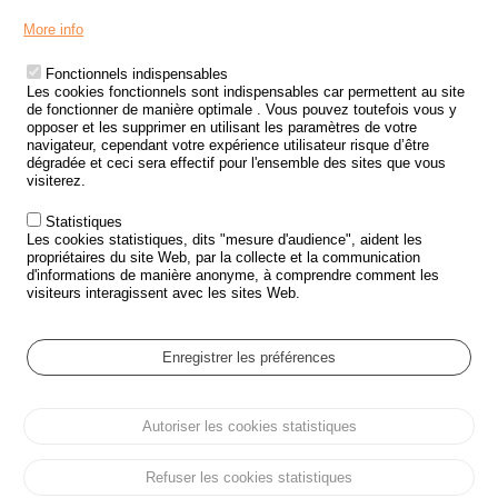
Menu
LES SITES PUBLICS
More info
Footer
ÉTAT DE L’INSÉCURITÉ ROUTIÈRE
Fonctionnels indispensables
Les cookies fonctionnels sont indispensables car permettent au site
TRAITEMENT DES DONNÉES PERSONNELLES DES ACCIDENTS DE
de fonctionner de manière optimale . Vous pouvez toutefois vous y
LA ROUTE
opposer et les supprimer en utilisant les paramètres de votre
navigateur, cependant votre expérience utilisateur risque d’être
ETUDES ET RECHERCHES
dégradée et ceci sera effectif pour l'ensemble des sites que vous
visiterez.
APPEL À PROJETS
Statistiques
POLITIQUE DE SÉCURITÉ ROUTIÈRE
Les cookies statistiques, dits "mesure d'audience", aident les
propriétaires du site Web, par la collecte et la communication
d'informations de manière anonyme, à comprendre comment les
Outils
AGENDA
visiteurs interagissent avec les sites Web.
FAQ
GLOSSAIRE
Enregistrer les préférences
Cookie settings
Autoriser les cookies statistiques
Menu
Plan du site
Protection des données personnelles et Cookies
Pied
Gérer les cookies
Accessibilité
Mentions légales
de
Refuser les cookies statistiques
page