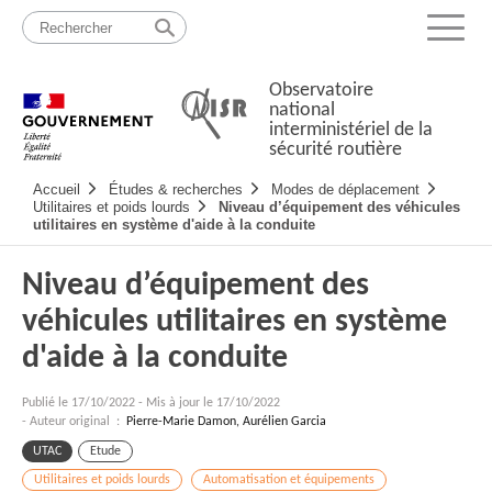
Passer
Plan
au
du
Menu
contenu
site
Observatoire
national
interministériel de la
sécurité routière
Navigation
Accueil
Études & recherches
Modes de déplacement
principale
Utilitaires et poids lourds
Niveau d’équipement des véhicules
utilitaires en système d'aide à la conduite
Niveau d’équipement des
véhicules utilitaires en système
d'aide à la conduite
Publié le
17/10/2022
-
Mis à jour le 17/10/2022
- Auteur original :
Pierre-Marie Damon, Aurélien Garcia
UTAC
Etude
Utilitaires et poids lourds
Automatisation et équipements