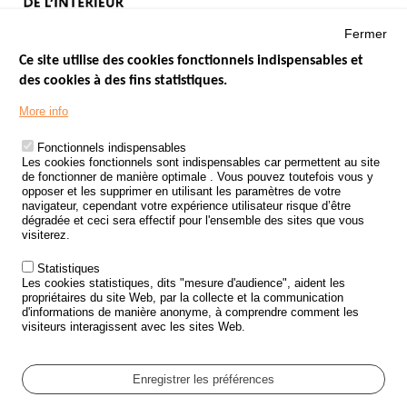
Fermer
Ce site utilise des cookies fonctionnels indispensables et
des cookies à des fins statistiques.
Menu
LES SITES PUBLICS
More info
Footer
ÉTAT DE L’INSÉCURITÉ ROUTIÈRE
Fonctionnels indispensables
Les cookies fonctionnels sont indispensables car permettent au site
TRAITEMENT DES DONNÉES PERSONNELLES DES ACCIDENTS DE
de fonctionner de manière optimale . Vous pouvez toutefois vous y
LA ROUTE
opposer et les supprimer en utilisant les paramètres de votre
navigateur, cependant votre expérience utilisateur risque d’être
ETUDES ET RECHERCHES
dégradée et ceci sera effectif pour l'ensemble des sites que vous
visiterez.
APPEL À PROJETS
Statistiques
POLITIQUE DE SÉCURITÉ ROUTIÈRE
Les cookies statistiques, dits "mesure d'audience", aident les
propriétaires du site Web, par la collecte et la communication
d'informations de manière anonyme, à comprendre comment les
Outils
AGENDA
visiteurs interagissent avec les sites Web.
FAQ
GLOSSAIRE
Enregistrer les préférences
Cookie settings