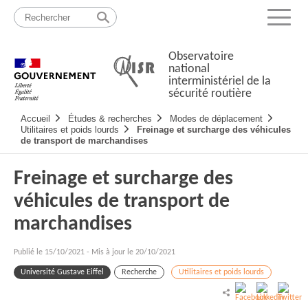
Passer
Plan
au
du
Menu
contenu
site
Observatoire
national
interministériel de la
sécurité routière
Navigation
Accueil
Études & recherches
Modes de déplacement
principale
Utilitaires et poids lourds
Freinage et surcharge des véhicules
de transport de marchandises
Freinage et surcharge des
véhicules de transport de
marchandises
Publié le
15/10/2021
-
Mis à jour le 20/10/2021
Université Gustave Eiffel
Recherche
Utilitaires et poids lourds