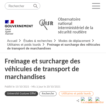
Passer
Plan
au
du
Menu
contenu
site
Observatoire
national
interministériel de la
sécurité routière
Navigation
Accueil
Études & recherches
Modes de déplacement
principale
Utilitaires et poids lourds
Freinage et surcharge des véhicules
de transport de marchandises
Freinage et surcharge des
véhicules de transport de
marchandises
Publié le
15/10/2021
-
Mis à jour le 20/10/2021
Université Gustave Eiffel
Recherche
Utilitaires et poids lourds