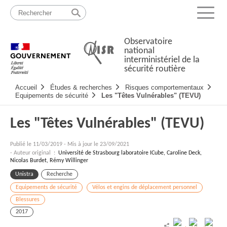
Passer
Plan
au
du
Menu
contenu
site
Observatoire
national
interministériel de la
sécurité routière
Navigation
Accueil
Études & recherches
Risques comportementaux
principale
Equipements de sécurité
Les "Têtes Vulnérables" (TEVU)
Les "Têtes Vulnérables" (TEVU)
Publié le
11/03/2019
-
Mis à jour le 23/09/2021
- Auteur original :
Université de Strasbourg laboratoire ICube, Caroline Deck,
Nicolas Burdet, Rémy Willinger
Unistra
Recherche
Equipements de sécurité
Vélos et engins de déplacement personnel
Blessures
2017