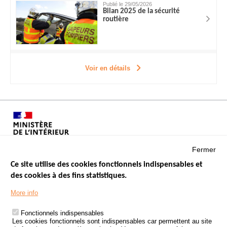
Publié le 29/05/2026
Bilan 2025 de la sécurité
routière
Voir en détails
Fermer
Ce site utilise des cookies fonctionnels indispensables et
des cookies à des fins statistiques.
Menu
LES SITES PUBLICS
More info
Footer
ÉTAT DE L’INSÉCURITÉ ROUTIÈRE
Fonctionnels indispensables
Les cookies fonctionnels sont indispensables car permettent au site
TRAITEMENT DES DONNÉES PERSONNELLES DES ACCIDENTS DE