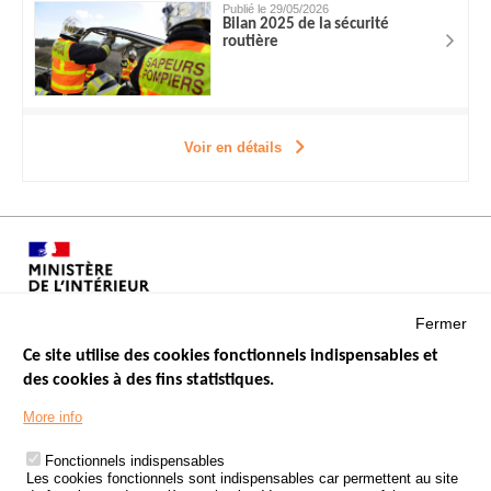
Publié le 29/05/2026
Bilan 2025 de la sécurité
routière
Voir en détails
Fermer
Ce site utilise des cookies fonctionnels indispensables et
des cookies à des fins statistiques.
Menu
LES SITES PUBLICS
More info
Footer
ÉTAT DE L’INSÉCURITÉ ROUTIÈRE
Fonctionnels indispensables
Les cookies fonctionnels sont indispensables car permettent au site
TRAITEMENT DES DONNÉES PERSONNELLES DES ACCIDENTS DE