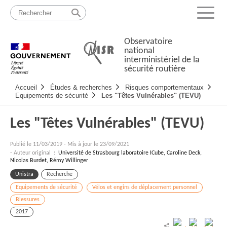
Passer
Plan
au
du
Menu
contenu
site
Observatoire
national
interministériel de la
sécurité routière
Navigation
Accueil
Études & recherches
Risques comportementaux
principale
Equipements de sécurité
Les "Têtes Vulnérables" (TEVU)
Les "Têtes Vulnérables" (TEVU)
Publié le
11/03/2019
-
Mis à jour le 23/09/2021
- Auteur original :
Université de Strasbourg laboratoire ICube, Caroline Deck,
Nicolas Burdet, Rémy Willinger
Unistra
Recherche
Equipements de sécurité
Vélos et engins de déplacement personnel
Blessures
2017