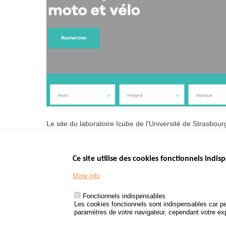
Le site du laboratoire Icube de l'Université de Strasbour
Ce site utilise des cookies fonctionnels indisp
Menu
LES SITES PUBL
Footer
More info
www.data.gouv.fr
www.gouvernement
Fonctionnels indispensables
www.legifrance.go
Les cookies fonctionnels sont indispensables car pe
paramètres de votre navigateur, cependant votre expé
www.service-public