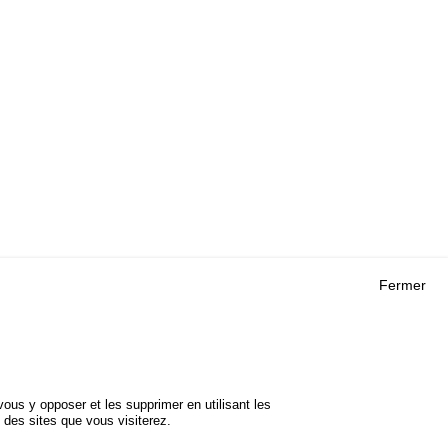
Fermer
Outils
 RECHERCHES
AGENDA
FAQ
ROJETS
GLOSSAIRE
DE SÉCURITÉ
ous y opposer et les supprimer en utilisant les
Cookie settings
 des sites que vous visiterez.