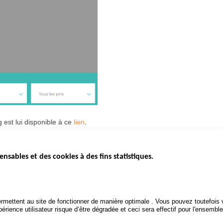
g est lui disponible à ce
lien
.
ensables et des cookies à des fins statistiques.
ICS
ÉTAT DE L’INSÉCURITÉ
ETUDES ET
ROUTIÈRE
APPEL À P
Baromètre mensuel
.gouv.fr
Bilan annuel sécurité routière
POLITIQUE 
uv.fr
rmettent au site de fonctionner de manière optimale . Vous pouvez toutefois v
ROUTIÈRE
Bilan annuel des infractions
rience utilisateur risque d’être dégradée et ceci sera effectif pour l'ensemble
.fr
TRAITEMENT DES DONNÉES