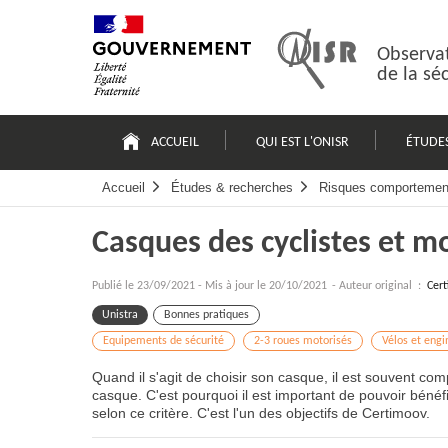
Passer
Plan
au
du
contenu
site
Observat
de la sé
Navigation
principale
ACCUEIL
QUI EST L'ONISR
ÉTUDE
Accueil
Études & recherches
Risques comportemen
Casques des cyclistes et mo
Publié le
23/09/2021
-
Mis à jour le 20/10/2021
- Auteur original :
Cert
Unistra
Bonnes pratiques
Equipements de sécurité
2-3 roues motorisés
Vélos et eng
Quand il s'agit de choisir son casque, il est souvent com
casque. C'est pourquoi il est important de pouvoir béné
selon ce critère. C'est l'un des objectifs de Certimoov.