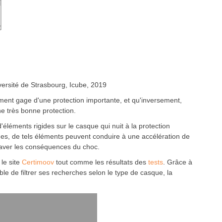
versité de Strasbourg, Icube, 2019
cément gage d'une protection importante, et qu'inversement,
ne très bonne protection.
éléments rigides sur le casque qui nuit à la protection
ues, de tels éléments peuvent conduire à une accélération de
ggraver les conséquences du choc.
 le site
Certimoov
tout comme les résultats des
tests
. Grâce à
ible de filtrer ses recherches selon le type de casque, la